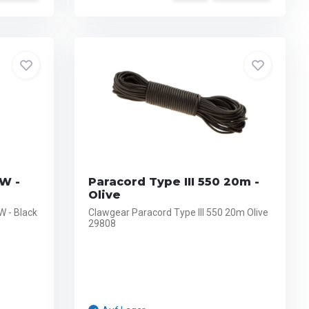
LW -
Paracord Type III 550 20m -
Olive
LW - Black
Clawgear Paracord Type III 550 20m Olive
29808