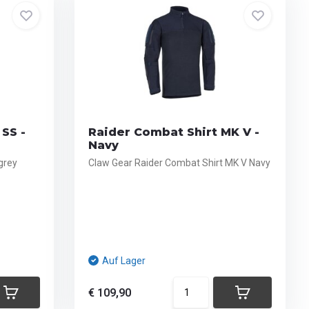
SS -
Raider Combat Shirt MK V -
Navy
grey
Claw Gear Raider Combat Shirt MK V Navy
Auf Lager
€ 109,90