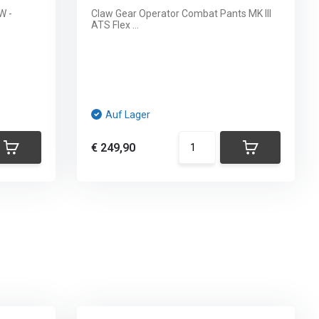
W -
Claw Gear Operator Combat Pants MK III
ATS Flex ...
Auf Lager
€ 249,90