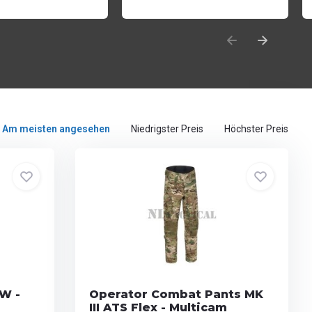
Am meisten angesehen
Niedrigster Preis
Höchster Preis
LW -
Operator Combat Pants MK
III ATS Flex - Multicam