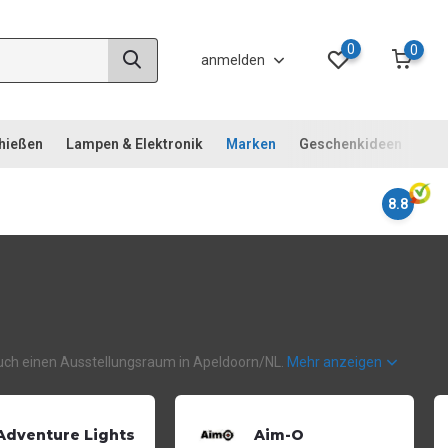
0
0
anmelden
chießen
Lampen & Elektronik
Marken
Geschenkideen
Not
8.8
n auch einen Ausstellungsraum in Apeldoorn/NL.
Mehr anzeigen
Adventure Lights
Aim-O