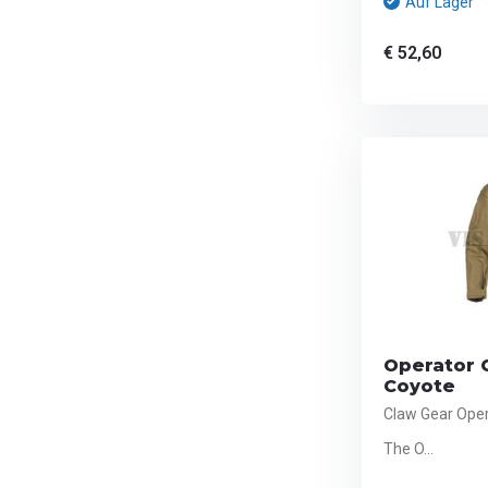
Auf Lager
€ 52,60
Operator 
Coyote
Claw Gear Oper
The O...