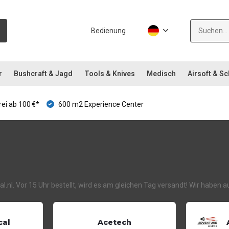
Bedienung
r
Bushcraft & Jagd
Tools & Knives
Medisch
Airsoft & S
ei ab 100 €*
600 m2 Experience Center
ical.nl. Vor 15 Uhr bestellt, wird es am gleichen Tag versandt! Wir habe
cal
Acetech