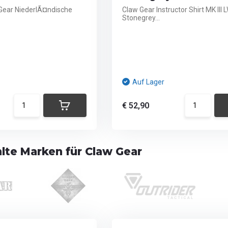
 Gear NiederlÃ¤ndische
Claw Gear Instructor Shirt MK III L
Stonegrey...
Auf Lager
€ 52,90
te Marken für Claw Gear