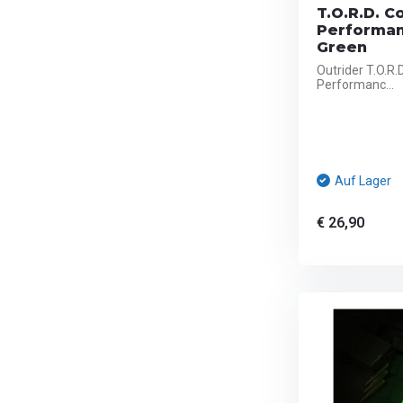
T.O.R.D. Co
Performan
Green
Outrider T.O.R.D
Performanc...
Auf Lager
€ 26,90