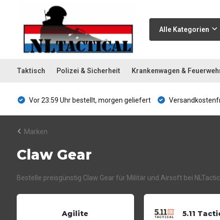
Alle Kategorien
Taktisch
Polizei & Sicherheit
Krankenwagen & Feuerweh
Vor 23:59 Uhr bestellt, morgen geliefert
Versandkostenfr
Marken
Claw Gear
Bestelle preisgünstig Claw Gear für Militär und Airsoft bei NLTact
Agilite
5.11 Tacti