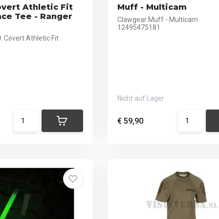
vert Athletic Fit
Muff - Multicam
ce Tee - Ranger
Clawgear Muff - Multicam
12495475181
. Covert Athletic Fit
Nicht auf Lager
€ 59,90