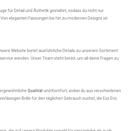
uge für Detail und Ästhetik gestaltet, sodass du nicht nur
gt. Von eleganten Fassungen bis hin zu modernen Designs ist
nsere Website bietet ausführliche Details zu unserem Sortiment
service wenden. Unser Team steht bereit, um all deine Fragen zu
ußergewöhnliche
Qualität
und Komfort, wobei du aus verschiedenen
rlässigen Brille für den täglichen Gebrauch suchst, die Ess Eric
sis, die auf unsere Produkte sowohl für persönliche als auch