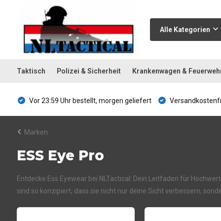
Alle Kategorien
Taktisch
Polizei & Sicherheit
Krankenwagen & Feuerweh
Vor 23:59 Uhr bestellt, morgen geliefert
Versandkostenfr
Marken
ESS Eye Pro
Entdecke Ess Eyewear bei NLTactical: Dein Leitfaden für Hochwert
sind so konzipiert, dass sie nicht nur deine Sicht verbessern, so