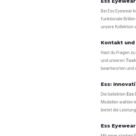
Ess Eyewear
Bei Ess Eyewear k
funktionale Brille
unsere Kollektion
Kontakt und
Hast du Fragen z
und unseren
Tool
beantworten und di
Ess: Innovati
Die beliebten
Ess
B
Modellen wählen ka
bietet die Leistung
Ess Eyewear
Mit einer starken 