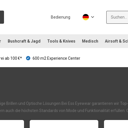
Bedienung
r
Bushcraft & Jagd
Tools & Knives
Medisch
Airsoft & S
ei ab 100 €*
600 m2 Experience Center
ige Brillen und Optische Lösungen Bei Ess Eyewear garantieren wir Top-Q
ndern auch die höchsten Standards von Mode und Funktionalität erfüllen.