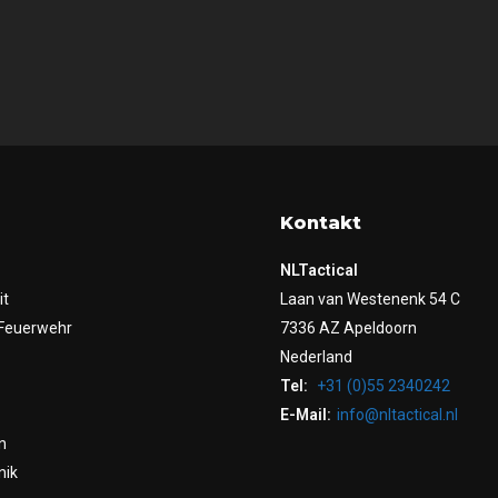
Kontakt
NLTactical
it
Laan van Westenenk 54 C
Feuerwehr
7336 AZ Apeldoorn
Nederland
Tel:
+31 (0)55 2340242
E-Mail:
info@nltactical.nl
n
nik