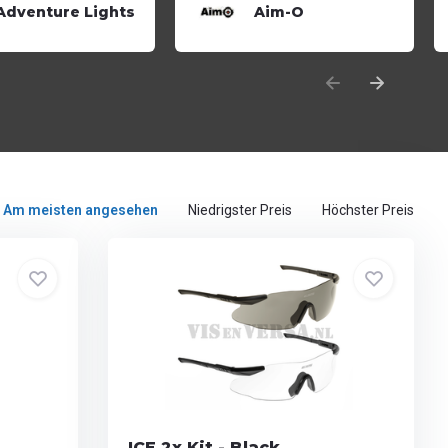
Adventure Lights
Aim-O
Am meisten angesehen
Niedrigster Preis
Höchster Preis
ICE 2x Kit - Black