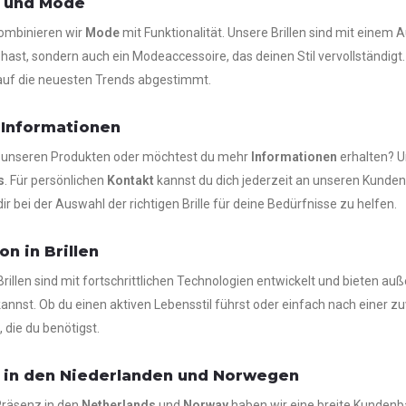
 und Mode
ombinieren wir
Mode
mit Funktionalität. Unsere Brillen sind mit einem A
n hast, sondern auch ein Modeaccessoire, das deinen Stil vervollständi
 auf die neuesten Trends abgestimmt.
 Informationen
u unseren Produkten oder möchtest du mehr
Informationen
erhalten? U
s
. Für persönlichen
Kontakt
kannst du dich jederzeit an unseren Kunden
r bei der Auswahl der richtigen Brille für deine Bedürfnisse zu helfen.
on in Brillen
rillen sind mit fortschrittlichen Technologien entwickelt und bieten a
nnst. Ob du einen aktiven Lebensstil führst oder einfach nach einer zuve
, die du benötigst.
 in den Niederlanden und Norwegen
Präsenz in den
Netherlands
und
Norway
haben wir eine breite Kundenba