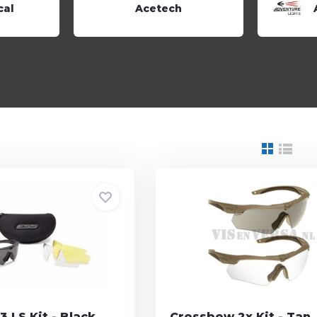
cal
Acetech
 LS Kit - Black
Crossbow 2x Kit - Tan