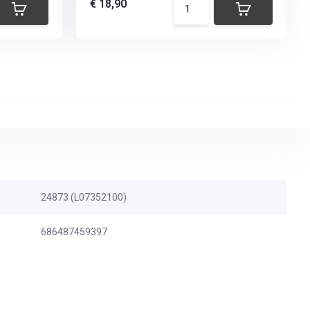
€ 18,90
24873 (L07352100)
686487459397