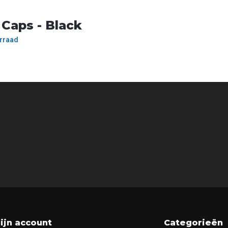
Caps - Black
rraad
ijn account
Categorieën