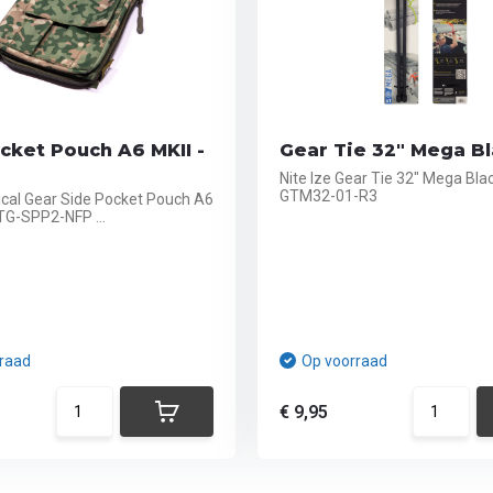
cket Pouch A6 MKII -
Gear Tie 32" Mega B
Nite Ize Gear Tie 32" Mega Blac
GTM32-01-R3
ical Gear Side Pocket Pouch A6
TG-SPP2-NFP ...
raad
Op voorraad
€ 9,95