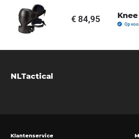
Knee 
€ 84,95
Op voo
NLTactical
Klantenservice
M