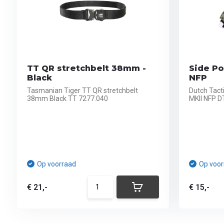
TT QR stretchbelt 38mm -
Side Po
Black
NFP
Tasmanian Tiger TT QR stretchbelt
Dutch Tact
38mm Black TT 7277.040
MKII NFP D
Op voorraad
Op voor
€ 21,-
€ 15,-