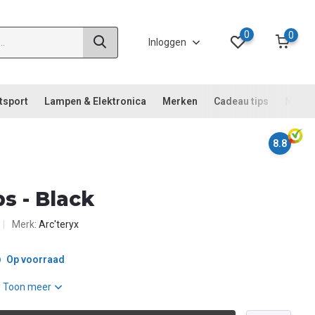
0
0
Inloggen
tsport
Lampen & Elektronica
Merken
Cadeau tips
Noodp
8.8
s - Black
Merk:
Arc'teryx
Op voorraad
.
Toon meer