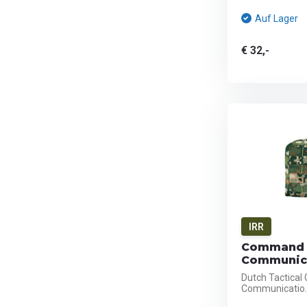
Auf Lager
€ 32,-
IRR
Command 
Communica
Dutch Tactica
Communicatio..