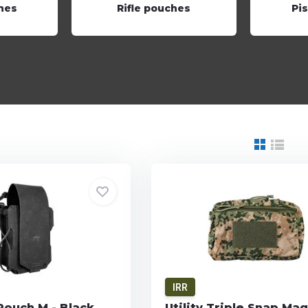
ches
Rifle pouches
Pi
IRR
Pouch M - Black
Utility Triple Snap Mag