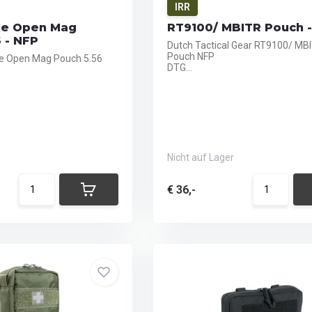
IRR
lle Open Mag
RT9100/ MBITR Pouch 
 - NFP
Dutch Tactical Gear RT9100/ MB
Pouch NFP
le Open Mag Pouch 5.56
DTG...
Nicht auf Lager
€ 36,-