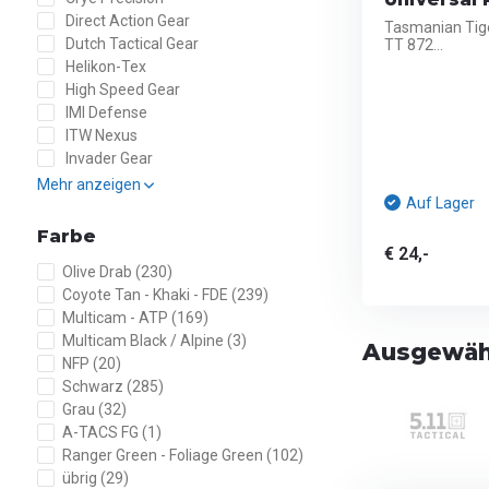
Direct Action Gear
Tasmanian Tige
Dutch Tactical Gear
TT 872...
Helikon-Tex
High Speed Gear
IMI Defense
ITW Nexus
Invader Gear
Mehr anzeigen
Auf Lager
Farbe
€ 24,-
Olive Drab
(230)
Coyote Tan - Khaki - FDE
(239)
Multicam - ATP
(169)
Multicam Black / Alpine
(3)
Ausgewähl
NFP
(20)
Schwarz
(285)
Grau
(32)
A-TACS FG
(1)
Ranger Green - Foliage Green
(102)
übrig
(29)