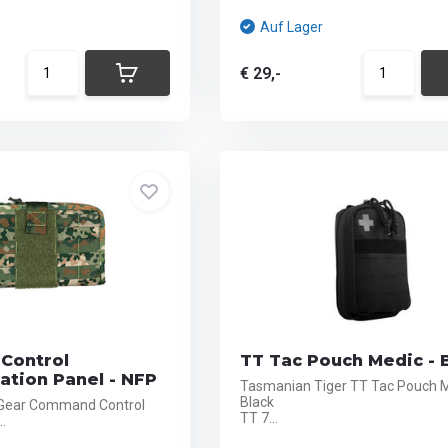
Auf Lager
€ 29,-
Control
TT Tac Pouch Medic - 
tion Panel - NFP
Tasmanian Tiger TT Tac Pouch 
Black
l Gear Command Control
TT 7...
.