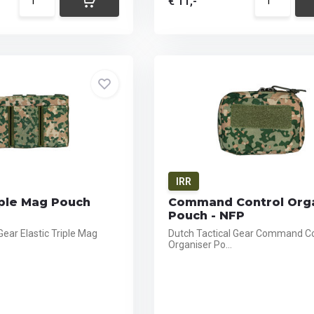
€ 11,-
IRR
iple Mag Pouch
Command Control Org
Pouch - NFP
Gear Elastic Triple Mag
Dutch Tactical Gear Command Co
Organiser Po...