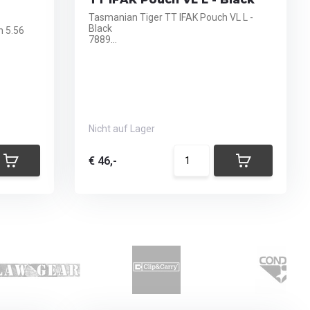
Tasmanian Tiger TT IFAK Pouch VL L -
Black
h 5.56
7889...
Nicht auf Lager
€ 46,-