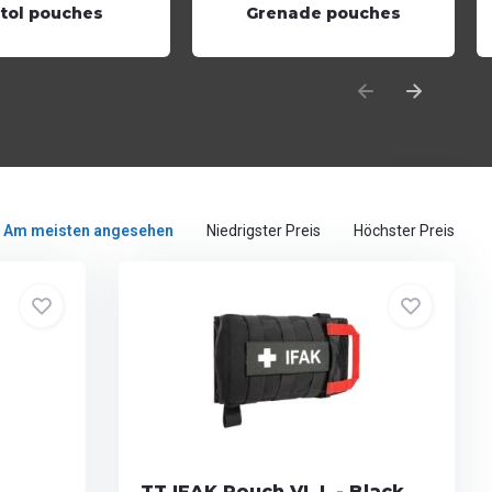
stol pouches
Grenade pouches
Am meisten angesehen
Niedrigster Preis
Höchster Preis
TT IFAK Pouch VL L - Black