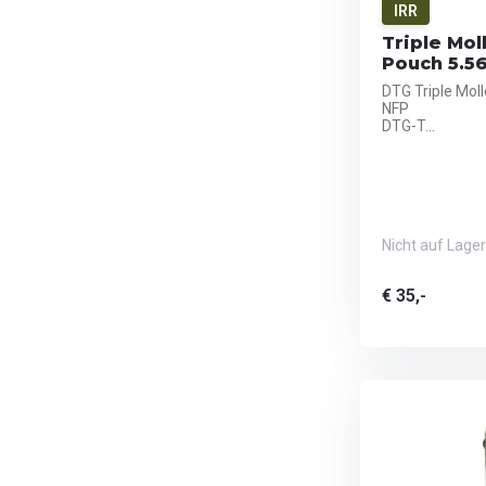
IRR
Triple Mo
Pouch 5.56
DTG Triple Mol
NFP
DTG-T...
Nicht auf Lager
€ 35,-