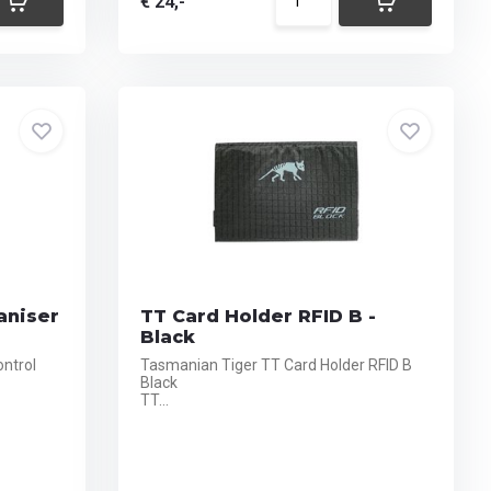
€ 24,-
aniser
TT Card Holder RFID B -
Black
ntrol
Tasmanian Tiger TT Card Holder RFID B
Black
TT...