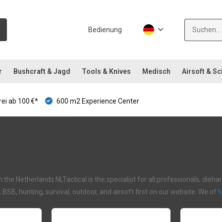
Bedienung
r
Bushcraft & Jagd
Tools & Knives
Medisch
Airsoft & S
ei ab 100 €*
600 m2 Experience Center
in the Netherlands NLTactical is the specialist for all professionals, di
I, BSB, hunting, survival, outdoor, and airsoft first on our website. We of
M