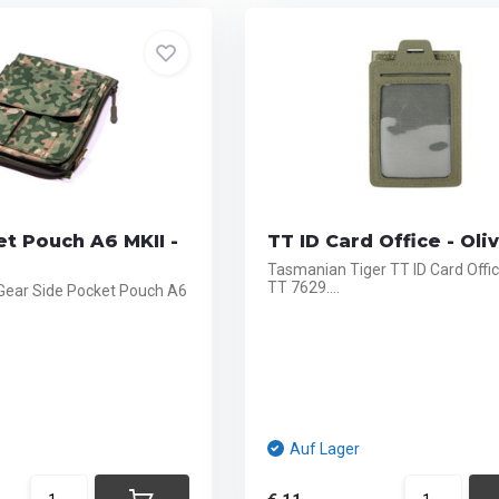
t Pouch A6 MKII -
TT ID Card Office - Oli
Tasmanian Tiger TT ID Card Offic
TT 7629....
 Gear Side Pocket Pouch A6
Auf Lager