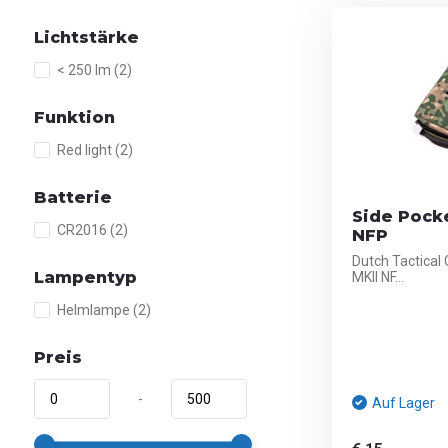
Lichtstärke
< 250 lm
(2)
Funktion
Red light
(2)
Batterie
Side Pocke
CR2016
(2)
NFP
Dutch Tactical
Lampentyp
MKII NF...
Helmlampe
(2)
Preis
-
Auf Lager