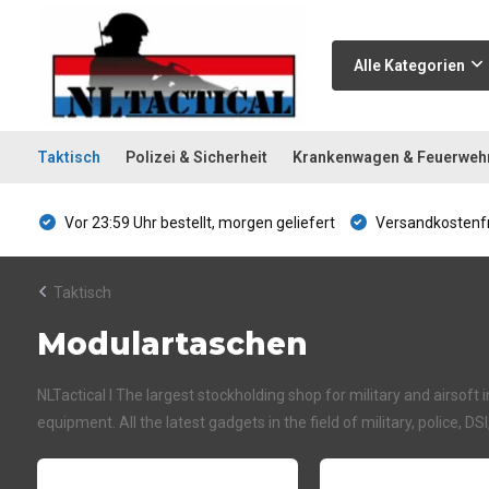
Alle Kategorien
Taktisch
Polizei & Sicherheit
Krankenwagen & Feuerweh
Vor 23:59 Uhr bestellt, morgen geliefert
Versandkostenfr
Taktisch
Modulartaschen
NLTactical I The largest stockholding shop for military and airsoft 
equipment. All the latest gadgets in the field of military, police, DS