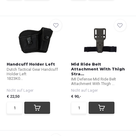
Handcuff Holder Left
Mid Ride Belt
Attachment With Thigh
Dutch Tactical Gear Handcuff
Stra...
Holder Left
1B23K0...
IMI Defense Mid Ride Belt
Attachment With Thigh ...
Nicht auf Lager
Nicht auf Lager
€ 22,50
€ 90,-