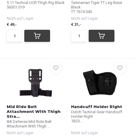
5.11 Tactical UCR Thigh Rig Black
Tasmanian Tiger TT Leg Base
56301.019
Black
TT 7674.040
Nicht auf Lager
Nicht auf Lager
€ 49,-
€ 31,-
Mid Ride Belt
Handcuff Holder Right
Attachment With Thigh
Dutch Tactical Gear Handcuff
Stra...
Holder Right
1B23...
IMI Defense Mid Ride Belt
Attachment With Thigh ...
Nicht auf Lager
Nicht auf Lager