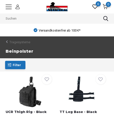
0
0
Versandkostenfrei ab 100 €*
Tragesysteme
Beinpolster
Filter
UCR Thigh Rig - Black
TT Leg Base - Black