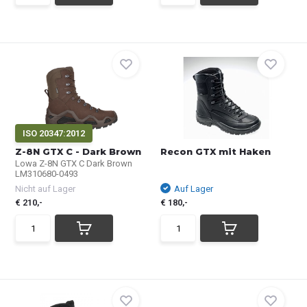
ISO 20347:2012
Z-8N GTX C - Dark Brown
Recon GTX mit Haken
Lowa Z-8N GTX C Dark Brown
LM310680-0493
Nicht auf Lager
Auf Lager
€ 210,-
€ 180,-