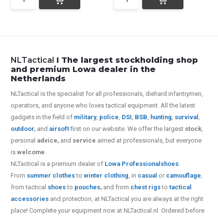
NLTactical
I The largest stockholding shop
and premium Lowa dealer in the
Netherlands
NLTactical is the specialist for all
professionals,
diehard infantrymen,
operators, and anyone who loves tactical equipment. All the latest
gadgets in the field of
military
,
police
,
DSI
,
BSB
,
hunting
,
survival
,
outdoor
,
and
airsoft
first on our website.
We offer the largest
stock
,
personal
advice,
and
service
aimed at professionals, but everyone
is
welcome
.
NLTactical is a premium dealer of
Lowa Professional
shoes
.
From
summer clothes
to
winter clothing
, in
casual
or
camouflage
,
from tactical
shoes
to
pouches
,
and from
chest rigs
to
tactical
accessories
and protection, at NLTactical you are always at the right
place! Complete your equipment now at NLTactical.nl. Ordered before