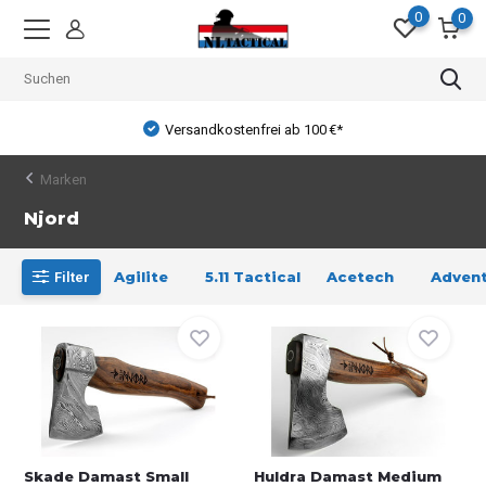
0
0
Versandkostenfrei ab 100 €*
Marken
Njord
Agilite
5.11 Tactical
Acetech
Advent
Filter
Skade Damast Small
Huldra Damast Medium