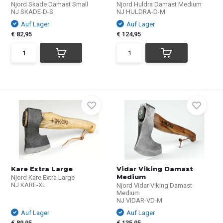
Njord Skade Damast Small
Njord Huldra Damast Medium
NJ SKADE-D-S
NJ HULDRA-D-M
Auf Lager
Auf Lager
€ 82,95
€ 124,95
Kare Extra Large
Vidar Viking Damast
Medium
Njord Kare Extra Large
NJ KARE-XL
Njord Vidar Viking Damast
Medium
NJ VIDAR-VD-M
Auf Lager
Auf Lager
€ 89,95
€ 135,95