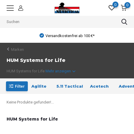
0
0
Versandkostenfrei ab 100 €*
Marken
HUM Systems for Life
HUM Systems for Life
Mehr anzeigen
Agilite
5.11 Tactical
Acetech
Advent
Filter
Keine Produkte gefunden!...
HUM Systems for Life