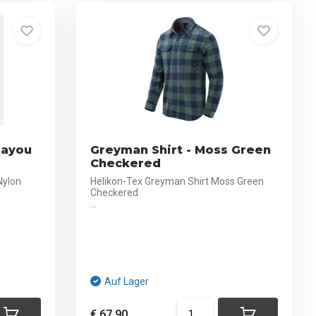
Bayou
Greyman Shirt - Moss Green
Checkered
Nylon
Helikon-Tex Greyman Shirt Moss Green
Checkered
...
Auf Lager
€ 67,90