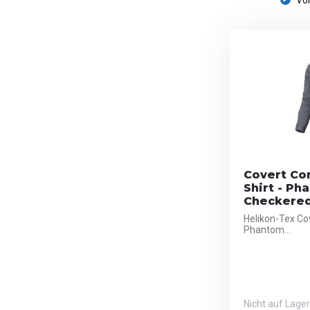
Vor
Covert Co
Shirt - Ph
Checkere
Helikon-Tex Co
Phantom...
Nicht auf Lager