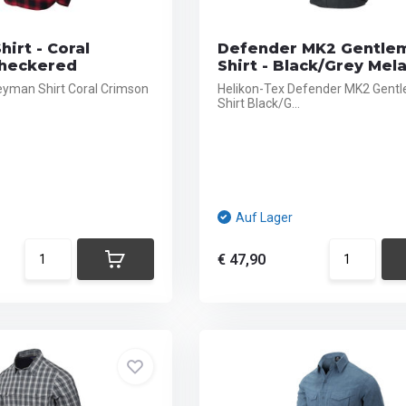
irt - Coral
Defender MK2 Gentle
heckered
Shirt - Black/Grey Mel
eyman Shirt Coral Crimson
Helikon-Tex Defender MK2 Gent
Shirt Black/G...
Auf Lager
€ 47,90