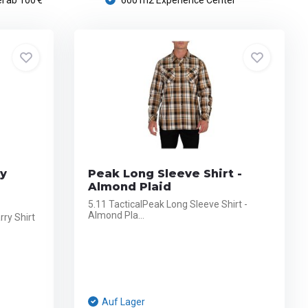
i ab 100 €*
600 m2 Experience Center
ry
Peak Long Sleeve Shirt -
Almond Plaid
5.11 TacticalPeak Long Sleeve Shirt -
Almond Pla...
ry Shirt
Auf Lager