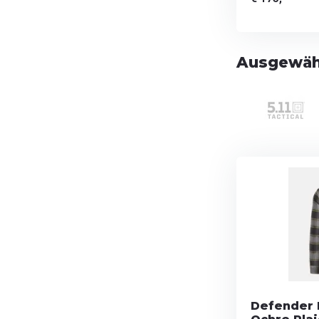
Ausgewäh
Defender M