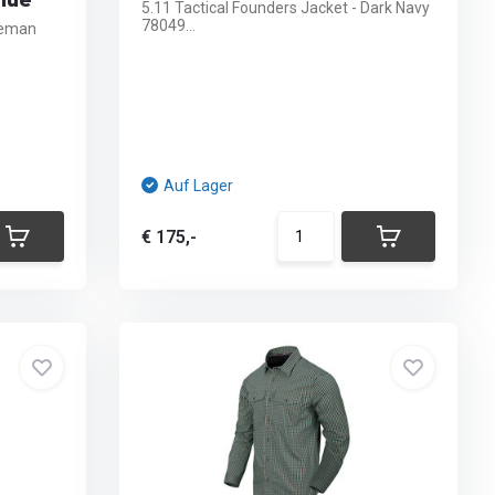
Blue
5.11 Tactical Founders Jacket - Dark Navy
78049...
leman
Auf Lager
€ 175,-