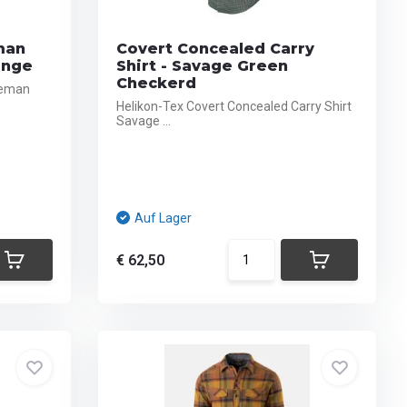
man
Covert Concealed Carry
ange
Shirt - Savage Green
Checkerd
leman
Helikon-Tex Covert Concealed Carry Shirt
Savage ...
Auf Lager
€ 62,50