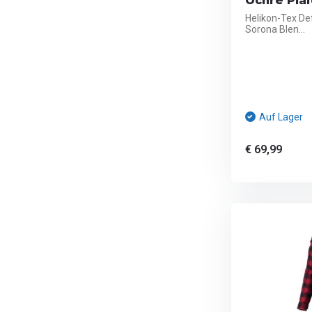
Ochre Pla
Helikon-Tex De
Sorona Blen...
Auf Lager
€ 69,99