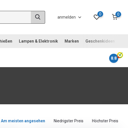
0
0
anmelden
chießen
Lampen & Elektronik
Marken
Geschenkideen
Not
8.8
Am meisten angesehen
Niedrigster Preis
Höchster Preis