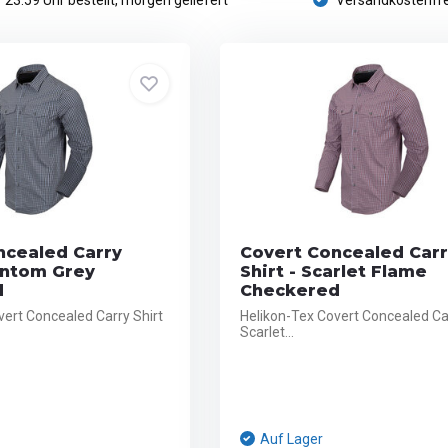
 23:59 Uhr bestellt, morgen geliefert
Versandkostenfre
ncealed Carry
Covert Concealed Car
antom Grey
Shirt - Scarlet Flame
d
Checkered
vert Concealed Carry Shirt
Helikon-Tex Covert Concealed Car
Scarlet...
Auf Lager