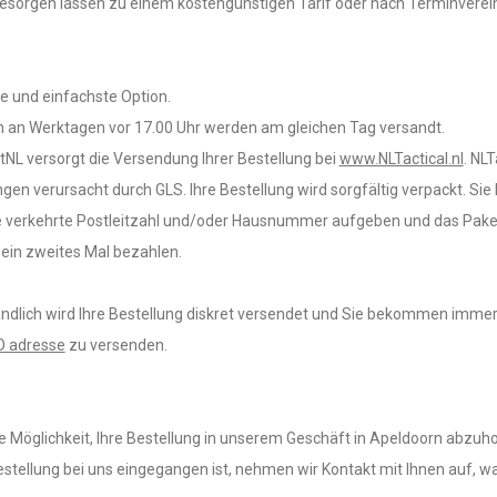
besorgen lassen zu einem kostengünstigen Tarif oder nach Terminverei
te und einfachste Option.
n an Werktagen vor 17.00 Uhr werden am gleichen Tag versandt.
NL versorgt die Versendung Ihrer Bestellung bei
www.NLTactical.nl
. NLT
en verursacht durch GLS. Ihre Bestellung wird sorgfältig verpackt. Sie
ine verkehrte Postleitzahl und/oder Hausnummer aufgeben und das Pak
 ein zweites Mal bezahlen.
ndlich wird Ihre Bestellung diskret versendet und Sie bekommen immer
 adresse
zu versenden.
e Möglichkeit, Ihre Bestellung in unserem Geschäft in Apeldoorn abzuho
stellung bei uns eingegangen ist, nehmen wir Kontakt mit Ihnen auf, w