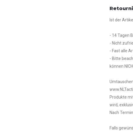
Retourn
Ist der Arti
- 14 Tagen 
- Nicht zufr
- Fast alle A
- Bitte beac
können NICH
Umtauschen k
www.NLTacti
Produkte mit
wird, exklus
Nach Termin
Falls gewüns