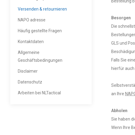
Bestellung 
Versenden & retournieren
Besorgen
NAPO adresse
Die schnells
Häufig gestellte Fragen
Bestellunge
Kontaktdaten
GLS und Post
Beschädigung
Allgemeine
Falls Sie e
Geschäftsbedingungen
hierfür auch
Disclaimer
Datenschutz
Selbstverstä
Arbeiten bei NLTactical
an Ihre
NAPO
Abholen
Sie haben di
Wenn Ihre Be