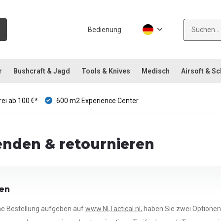
Bedienung
r
Bushcraft & Jagd
Tools & Knives
Medisch
Airsoft & S
ei ab 100 €*
600 m2 Experience Center
enden & retournieren
en
ne Bestellung aufgeben auf
www.NLTactical.nl
, haben Sie zwei Optionen