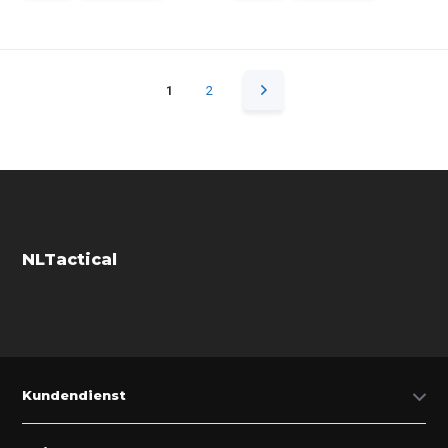
1
2
NLTactical
Kundendienst