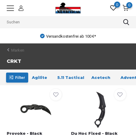
0
0
Versandkostenfrei ab 100 €*
Marken
CRKT
Agilite
5.11 Tactical
Acetech
Advent
Filter
Provoke - Black
Du Hoc Fixed - Black