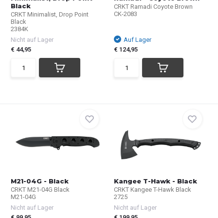
Black
CRKT Ramadi Coyote Brown
CK-2083
CRKT Minimalist, Drop Point
Black
2384K
Nicht auf Lager
Auf Lager
€ 44,95
€ 124,95
M21-04G - Black
Kangee T-Hawk - Black
CRKT M21-04G Black
CRKT Kangee T-Hawk Black
M21-04G
2725
Nicht auf Lager
Nicht auf Lager
€ 99,95
€ 199,95