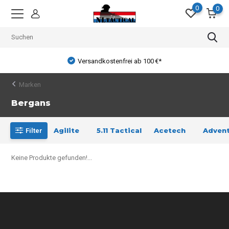
0
0
Versandkostenfrei ab 100 €*
Marken
Bergans
Agilite
5.11 Tactical
Acetech
Advent
Filter
Keine Produkte gefunden!...