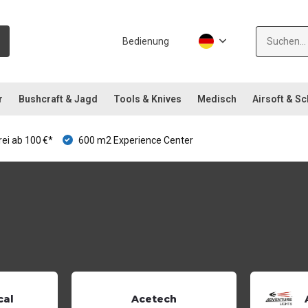
Bedienung
r
Bushcraft & Jagd
Tools & Knives
Medisch
Airsoft & S
ei ab 100 €*
600 m2 Experience Center
cal
Acetech