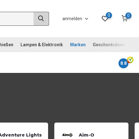
0
0
anmelden
chießen
Lampen & Elektronik
Marken
Geschenkideen
Not
8.8
Adventure Lights
Aim-O