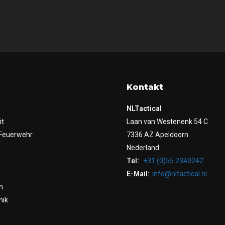
Kontakt
NLTactical
it
Laan van Westenenk 54 C
Feuerwehr
7336 AZ Apeldoorn
Nederland
Tel:
+31 (0)55 2340242
E-Mail:
info@nltactical.nl
n
nik