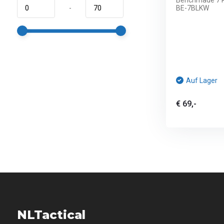
Benchmade 7 
-
BE-7BLKW
Auf Lager
€ 69,-
NLTactical