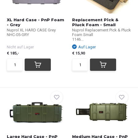
XL Hard Case - PnP Foam
Replacement Pick &
- Grey
Pluck Foam - Small
Nuprol XL HARD CASE Grey
Nuprol Replacement Pick & Pluck
NHC-05-GRY
Foam Small
1146...
Nicht auf Lager
Auf Lager
€ 185,-
€ 15,90
Large Hard Case - PnP
Medium Hard Case - PnP