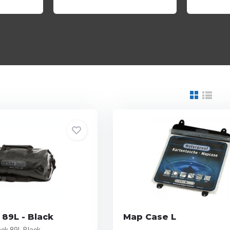
89L - Black
Map Case L