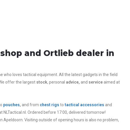
shop and Ortlieb dealer in
who loves tactical equipment. All the latest gadgets in the field
We offer the largest
stock
, personal
advice,
and
service
aimed at
to
pouches
,
and from
chest rigs
to
tactical accessories
and
at NLTactical.nl. Ordered before 17:00, delivered tomorrow!
in Apeldoorn. Visiting outside of opening hours is also no problem,