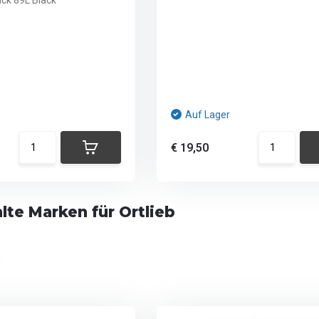
ack 89L Black
Auf Lager
€ 19,50
te Marken für Ortlieb