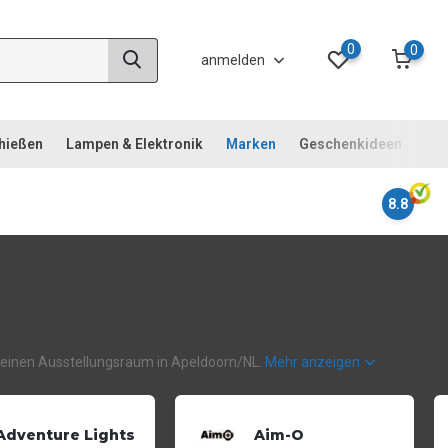
0
0
anmelden
chießen
Lampen & Elektronik
Marken
Geschenkideen
Not
8.8
uch einen Ausstellungsraum in Apeldoorn/NL.
Mehr anzeigen
Adventure Lights
Aim-O