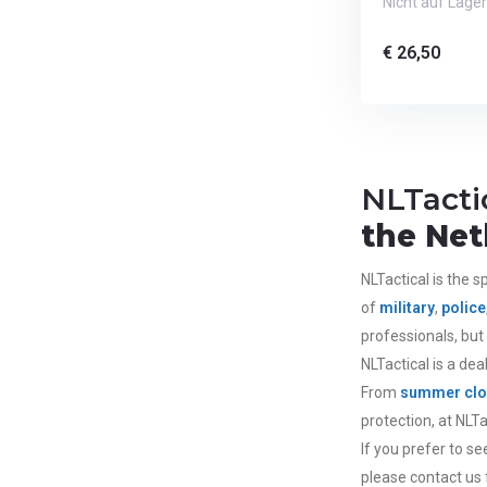
Nicht auf Lager
€ 26,50
NLTacti
the Net
NLTactical is the sp
of
military
,
police
professionals, but
NLTactical is a dea
From
summer clo
protection, at NLT
If you prefer to s
please contact us f