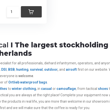
cal
I The largest stockholding 
herlands
ecialist for all
professionals,
diehard infantrymen, operators, and anyone 
,
DSI
,
BSB
,
hunting
,
survival
,
outdoor
,
and
airsoft
first on our website.
 everyone is
welcome
.
ler of
Ortlieb
waterproof bags
.
thes
to
winter clothing
, in
casual
or
camouflage
, from tactical
shoes
actical you are always at the right place! Complete your equipment now 
ee the products in real life, you are more than welcome in our showroom 
irst and we will make sure that the coffee is ready for you.