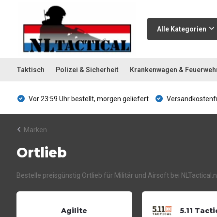
Alle Kategorien
Taktisch
Polizei & Sicherheit
Krankenwagen & Feuerweh
Vor 23:59 Uhr bestellt, morgen geliefert
Versandkostenfr
Marken
Ortlieb
Bestelle preisgünstig Ortlieb für Militär und Airsoft bei NLTactic
Agilite
5.11 Tacti