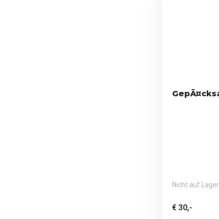
GepÃ¤cksa
Nicht auf Lager
€ 30,-