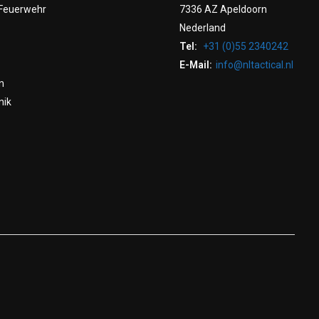
Feuerwehr
7336 AZ Apeldoorn
Nederland
Tel:
+31 (0)55 2340242
E-Mail:
info@nltactical.nl
n
nik