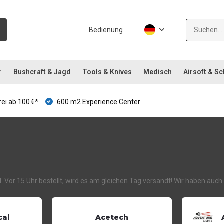
Bedienung
r
Bushcraft & Jagd
Tools & Knives
Medisch
Airsoft & S
ei ab 100 €*
600 m2 Experience Center
al.nl. Vor 15 Uhr bestellt, wird es am gleichen Tag versandt! Wir haben a
cal
Acetech