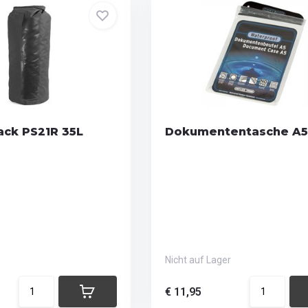
ck PS21R 35L
Dokumententasche A5
Nicht auf Lager
€ 11,95