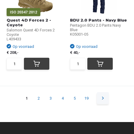
ISO 20347:2012
Quest 4D Forces 2 -
BDU 2.0 Pants - Navy Blue
Coyote
Pentagon BDU 2.0 Pants Navy
Blue
Salomon Quest 4D Forces 2
K05001-05
Coyote
L409433
Op voorraad
Op voorraad
€ 208,-
€ 40,-
1
2
3
4
5
19