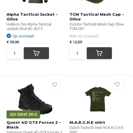
Alpha Tactical Jacket -
TCM Tactical Mesh Cap -
Olive
Olive
Helikon-Tex Alpha Tactical
Condor Tactical Mesh Cap Olive
Jacket Olive BL-ALT-F...
TCM-001
Op voorraad
Niet op voorraad
€ 59,90
€ 12,50
ISO 20347:2012
Quest 4D GTX Forces 2 -
M.A.R.C.H.E shirt
Black
Dutch Tactical Gear M.A.R.C.H.E
shirt
Salomon Quest 4D GTX Forces 2