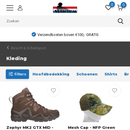
0
0
Verzendkosten boven €100,- GRATIS
Airsoft & Schietsport
Kleding
Hoofdbedekking
Schoenen
Shirts
Br
Filters
Zephyr MK2 GTX MID -
Mesh Cap - NFP Green