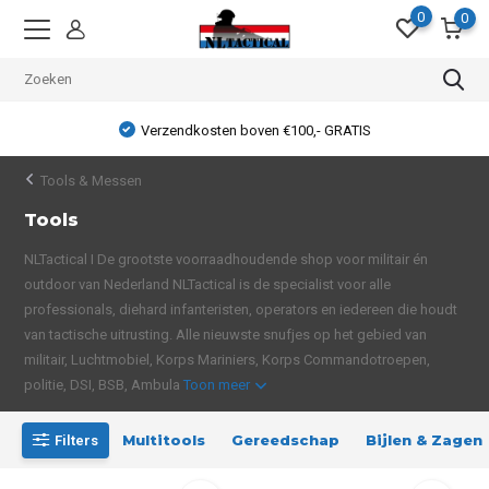
0
0
Verzendkosten boven €100,- GRATIS
Tools & Messen
Tools
NLTactical I De grootste voorraadhoudende shop voor militair én
outdoor van Nederland NLTactical is de specialist voor alle
professionals, diehard infanteristen, operators en iedereen die houdt
van tactische uitrusting. Alle nieuwste snufjes op het gebied van
militair, Luchtmobiel, Korps Mariniers, Korps Commandotroepen,
politie, DSI, BSB, Ambula
Toon meer
Multitools
Gereedschap
Bijlen & Zagen
Filters