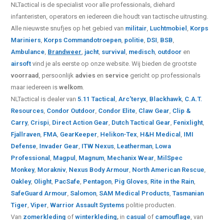
NLTactical is de specialist voor alle
professionals,
diehard
infanteristen, operators en iedereen die houdt van tactische uitrusting.
Alle nieuwste snufjes op het gebied van
militair
,
Luchtmobiel
,
Korps
Mariniers
,
Korps Commandotroepen
,
politie
,
DSI
,
BSB
,
Ambulance
,
Brandweer
,
jacht
,
survival
,
medisch
,
outdoor
en
airsoft
vind je als eerste op onze website.
Wij bieden de grootste
voorraad
, persoonlijk
advies
en
service
gericht op professionals
maar iedereen is
welkom
.
NLTactical is dealer van
5.11 Tactical
,
Arc’teryx
,
Blackhawk
,
C.A.T.
Resources
,
Condor Outdoor
,
Condor Elite
,
Claw Gear
,
Clip &
Carry
,
Crispi
,
Direct Action Gear
,
Dutch Tactical Gear
,
Fenixlight
,
Fjallraven
,
FMA
,
GearKeeper
,
Helikon-Tex
,
H&H Medical
,
IMI
Defense
,
Invader Gear
,
ITW Nexus
,
Leatherman
,
Lowa
Professional
,
Magpul
,
Magnum
,
Mechanix Wear
,
MilSpec
Monkey
,
Morakniv
,
Nexus Body Armour
,
North American Rescue
,
Oakley
,
Olight
,
PacSafe
,
Pentagon
,
Pig Gloves
,
Rite in the Rain
,
SafeGuard Armour
,
Salomon
,
SAM Medical Products
,
Tasmanian
Tiger
,
Viper
,
Warrior Assault Systems
politie producten.
Van
zomerkleding
of
winterkleding
,
in
casual
of
camouflage
, van