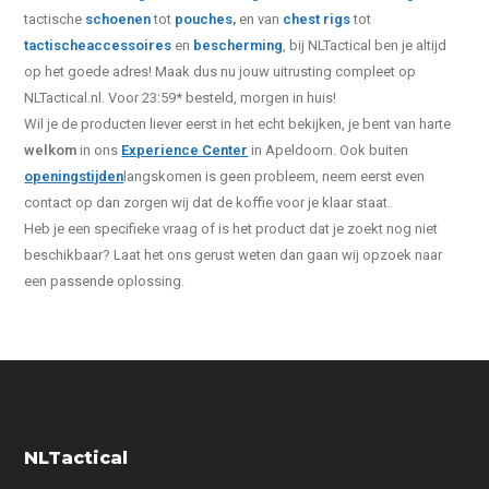
tactische
schoenen
tot
pouches
,
en van
chest rigs
tot
tactische
accessoires
en
bescherming
, bij NLTactical ben je altijd
op het goede adres! Maak dus nu jouw uitrusting compleet op
NLTactical.nl. Voor 23:59* besteld, morgen in huis!
Wil je de producten liever eerst in het echt bekijken, je bent van harte
welkom
in ons
Experience Center
in Apeldoorn. Ook buiten
openingstijden
langskomen is geen probleem, neem eerst even
contact op dan zorgen wij dat de koffie voor je klaar staat.
Heb je een specifieke vraag of is het product dat je zoekt nog niet
beschikbaar? Laat het ons gerust weten dan gaan wij opzoek naar
een passende oplossing.
NLTactical