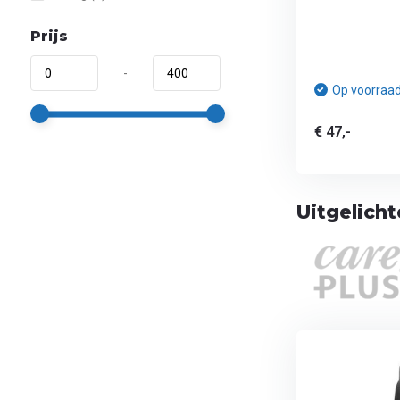
Prijs
-
Op voorraa
€ 47,-
Uitgelich