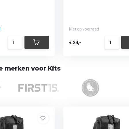
d
Niet op voorraad
€ 24,-
te merken voor Kits