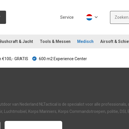
Service
Bushcraft & Jacht
Tools & Messen
Medisch
Airsoft & Schie
 €100,- GRATIS
600 m2 Experience Center
tdoor van Nederland NLTactical is de specialist voor alle professionals,
itair, Luchtmobiel, Korps Mariniers, Korps Commandotroepen, politie, DSI