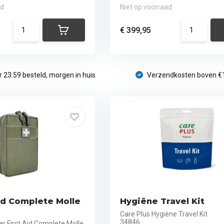
ad
Niet op voorraad
€ 399,95
 23:59 besteld, morgen in huis
Verzendkosten boven €
id Complete Molle
Hygiëne Travel Kit
Care Plus Hygiëne Travel Kit
34846
r First Aid Complete Molle