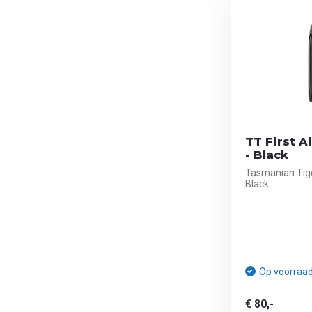
TT First A
- Black
Tasmanian Tige
Black
...
Op voorraa
€ 80,-