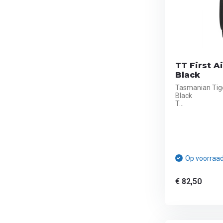
TT First A
Black
Tasmanian Tige
Black
T...
Op voorraa
€ 82,50