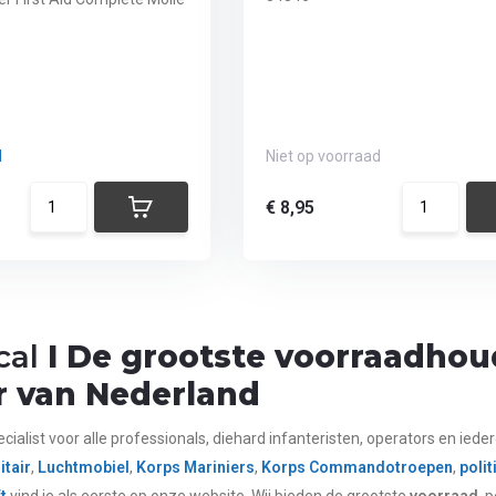
d
Niet op voorraad
€ 8,95
cal
I De grootste voorraadhoud
r van Nederland
ecialist voor alle
professionals,
diehard infanteristen, operators en ieder
itair
,
Luchtmobiel
,
Korps Mariniers
,
Korps Commandotroepen
,
polit