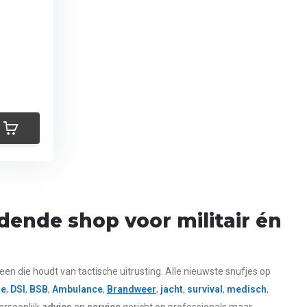
ende shop voor militair én
een die houdt van tactische uitrusting. Alle nieuwste snufjes op
ie
,
DSI
,
BSB
,
Ambulance
,
Brandweer
,
jacht
,
survival
,
medisch
,