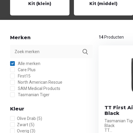
Kit (klein)
Kit (middel)
Merken
14
Producten
Alle merken
Care Plus
First15
North American Rescue
SAM Medical Products
Tasmanian Tiger
TT First A
Kleur
Black
Olive Drab
(5)
Tasmanian Tiger
Zwart
(5)
Black
TT...
Overig
(3)