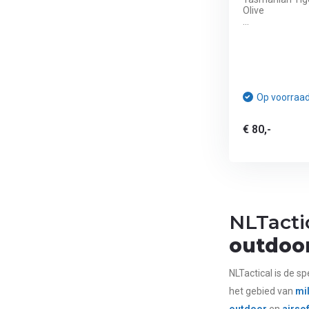
Olive
...
Op voorraa
€ 80,-
NLTacti
outdoo
NLTactical is de sp
het gebied van
mil