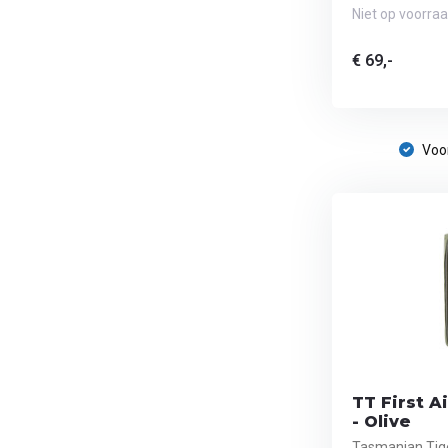
Niet op voorra
€ 69,-
Voor
TT First A
- Olive
Tasmanian Tige