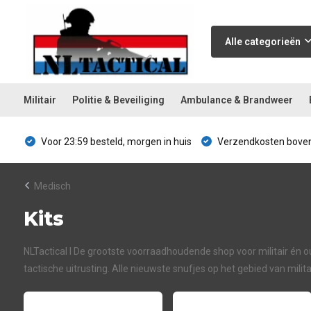
Alle categorieën
Militair
Politie & Beveiliging
Ambulance & Brandweer
Voor 23:59 besteld, morgen in huis
Verzendkosten boven
Medisch
Kits
NLTactical I De grootste voorraadhoudende shop voor militair én ou
tactische uitrusting. Alle nieuwste snufjes op het gebied van mil