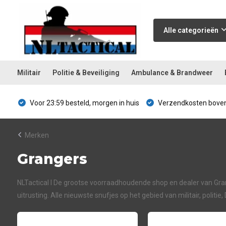
Alle categorieën
Militair
Politie & Beveiliging
Ambulance & Brandweer
Voor 23:59 besteld, morgen in huis
Verzendkosten boven
Merken
Grangers
NLTactical I De grootse voorraadhoudende shop en dealer van Grange
uitrusting. Alle nieuwste snufjes op het gebied van militair, politie,