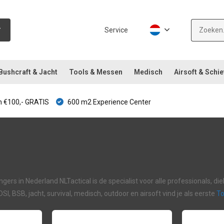
Service
Bushcraft & Jacht
Tools & Messen
Medisch
Airsoft & Schie
 €100,- GRATIS
600 m2 Experience Center
rs in Nederland NLTactical is de specialist voor alle professionals, di
 DSI, BSB, jacht, survival, medisch, outdoor en airsoft vind je als eerste
T