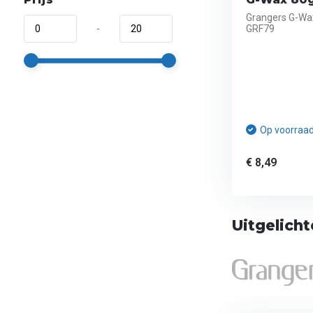
Grangers G-Wa
-
GRF79
Op voorraa
€ 8,49
Uitgelich