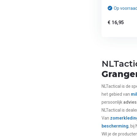
Op voorraa
€ 16,95
NLTacti
Granger
NLTactical is de sp
het gebied van
mil
persoonlijk
advies
NLTactical is deal
Van
zomerkledin
bescherming
, bi
Wil je de producten