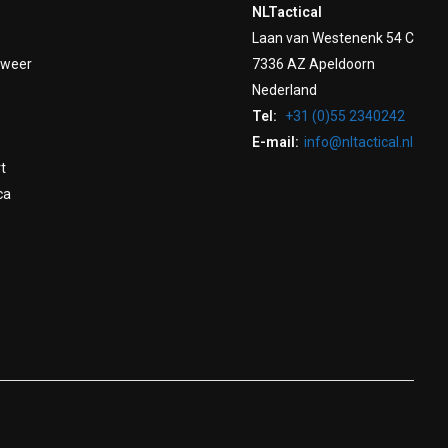
NLTactical
Laan van Westenenk 54 C
dweer
7336 AZ Apeldoorn
Nederland
Tel:
+31 (0)55 2340242
E-mail:
info@nltactical.nl
t
ca