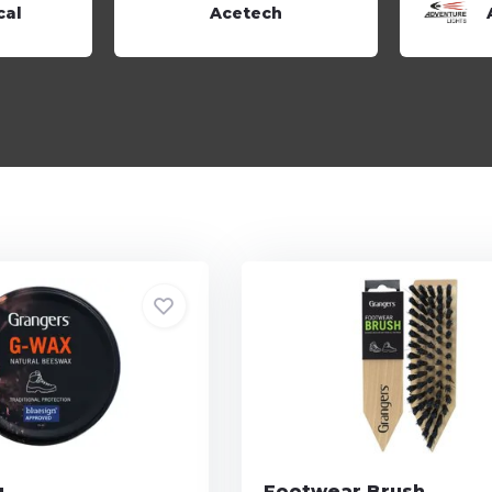
cal
Acetech
g
Footwear Brush