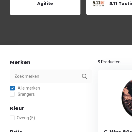
Agilite
5.11 Tacti
Merken
9
Producten
Alle merken
Grangers
Kleur
Overig
(5)
Prijs
G-Wax 80