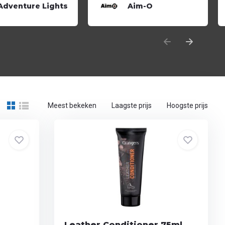
Adventure Lights
Aim-O
Meest bekeken
Laagste prijs
Hoogste prijs
Leather Conditioner 75ml