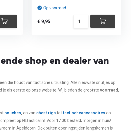
Op voorraad
€ 9,95
ende shop en dealer van
een die houdt van tactische uitrusting. Alle nieuwste snufjes op
d je als eerste op onze website.
Wij bieden de grootste
voorraad
,
ot
pouches
,
en van
chest rigs
tot
tactische
accessoires
en
 compleet op NLTactical.nl. Voor 17:00 besteld, morgen in huis!
room in Apeldoorn. Ook buiten openingstijden langskomen is