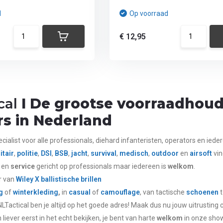
d
Op voorraad
€ 12,95
cal
I De grootse voorraadhoud
s in Nederland
ecialist voor alle
professionals,
diehard infanteristen, operators en ieder
itair
,
politie
,
DSI
,
BSB
,
jacht
,
survival
,
medisch
,
outdoor
en
airsoft
vin
en
service
gericht op professionals maar iedereen is
welkom
.
er van
Wiley X
ballistische brillen
g
of
winterkleding
,
in
casual
of
camouflage
, van tactische
schoenen
t
j NLTactical ben je altijd op het goede adres! Maak dus nu jouw uitrusting
 liever eerst in het echt bekijken, je bent van harte
welkom
in onze show