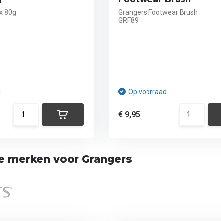
x 80g
Grangers Footwear Brush
GRF89
d
Op voorraad
€ 9,95
te merken voor Grangers