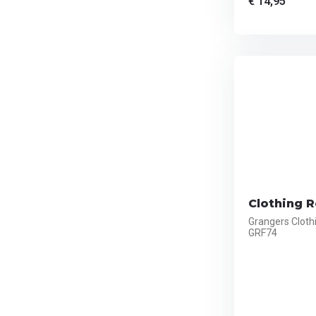
€ 14,95
Clothing 
Grangers Cloth
GRF74