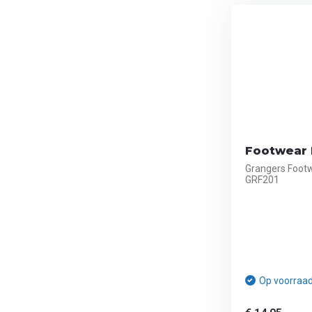
Footwear 
Grangers Footw
GRF201
Op voorraa