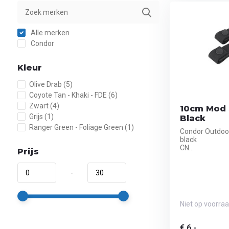
Alle merken
Condor
Kleur
Olive Drab
(5)
Coyote Tan - Khaki - FDE
(6)
Zwart
(4)
10cm Mod S
Grijs
(1)
Black
Ranger Green - Foliage Green
(1)
Condor Outdoo
black
CN...
Prijs
-
Niet op voorra
€ 6,-