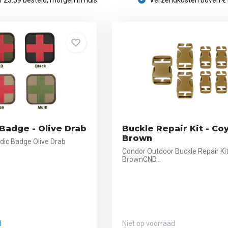
 23:59 besteld, morgen in huis
Verzendkosten boven €
Badge - Olive Drab
Buckle Repair Kit - Co
Brown
ic Badge Olive Drab
Condor Outdoor Buckle Repair Ki
BrownCND...
d
Niet op voorraad