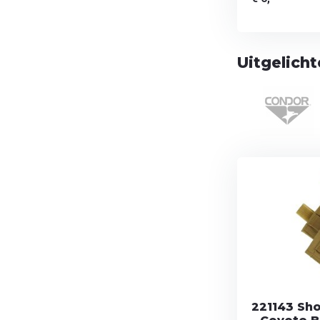
Uitgelich
221143 Sho