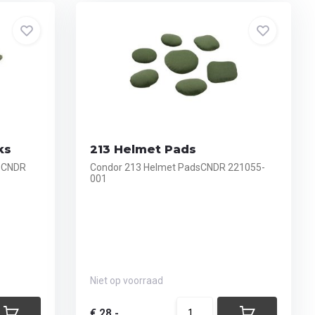
ks
213 Helmet Pads
ksCNDR
Condor 213 Helmet PadsCNDR 221055-
001
Niet op voorraad
€ 28,-