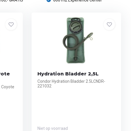
100,- GRATIS
600 m2 Experience Center
yote
Hydration Bladder 2,5L
Condor Hydration Bladder 2.5LCNDR-
221032
t Coyote
Niet op voorraad