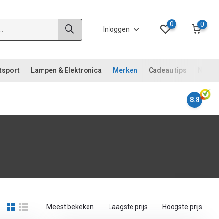
0
0
Inloggen
tsport
Lampen & Elektronica
Merken
Cadeau tips
Noodp
8.8
Meest bekeken
Laagste prijs
Hoogste prijs