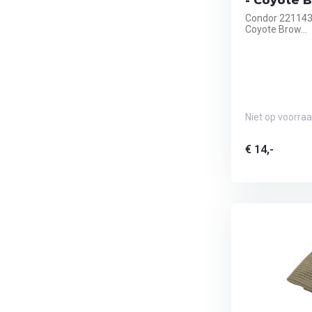
- Coyote 
Condor 221143 
Coyote Brow...
Niet op voorra
€ 14,-