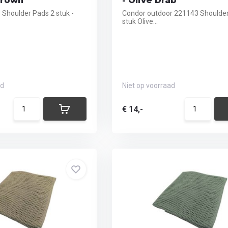
Brown
- Olive Drab
Shoulder Pads 2 stuk -
Condor outdoor 221143 Shoulder
stuk Olive...
ad
Niet op voorraad
€ 14,-