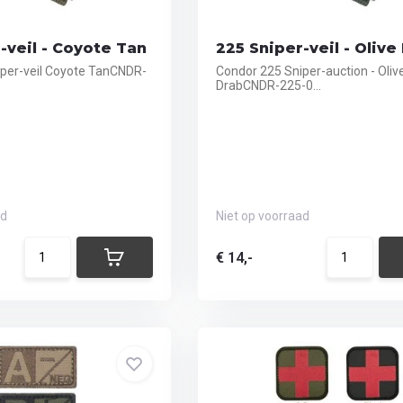
-veil - Coyote Tan
225 Sniper-veil - Olive
per-veil Coyote TanCNDR-
Condor 225 Sniper-auction - Oliv
DrabCNDR-225-0...
ad
Niet op voorraad
€ 14,-