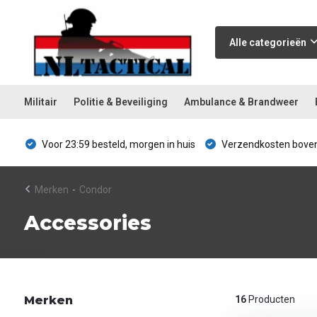
Alle categorieën
Militair
Politie & Beveiliging
Ambulance & Brandweer
Voor 23:59 besteld, morgen in huis
Verzendkosten boven
Merken
-
Condor
Accessories
Merken
16
Producten