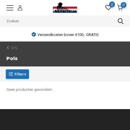
0
0
Verzendkosten boven €100,- GRATIS
GPS
Pols
Filters
Geen producten gevonden!...