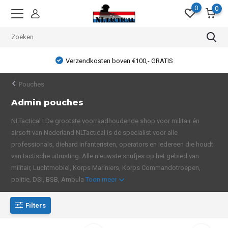
0
0
Verzendkosten boven €100,- GRATIS
Pouches
Admin pouches
NLTactical I De grootste voorraadhoudende shop voor militair én
airsoft van Nederland NLTactical is de specialist voor alle
professionals, diehard infanteristen, operators en iedereen die houdt
van tactische uitrusting. Alle nieuwste snufjes op het gebied van
militair, Luchtmobiel, Korps Mariniers, Korps Commandotroepen,
politie, DSI, BSB, Ambula
Toon meer
Filters