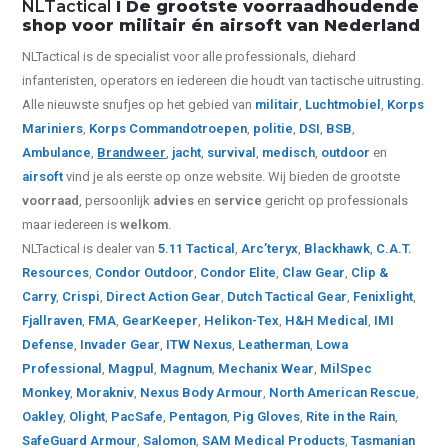
NLTactical
I De grootste voorraadhoudende
shop voor militair én airsoft van Nederland
NLTactical is de specialist voor alle
professionals,
diehard
infanteristen, operators en iedereen die houdt van tactische uitrusting.
Alle nieuwste snufjes op het gebied van
militair
,
Luchtmobiel
,
Korps
Mariniers
,
Korps Commandotroepen
,
politie
,
DSI
,
BSB
,
Ambulance
,
Brandweer
,
jacht
,
survival
,
medisch
,
outdoor
en
airsoft
vind je als eerste op onze website.
Wij bieden de grootste
voorraad
, persoonlijk
advies
en
service
gericht op professionals
maar iedereen is
welkom
.
NLTactical is dealer van
5.11 Tactical
,
Arc’teryx
,
Blackhawk
,
C.A.T.
Resources
,
Condor Outdoor
,
Condor Elite
,
Claw Gear
,
Clip &
Carry
,
Crispi
,
Direct Action Gear
,
Dutch Tactical Gear
,
Fenixlight
,
Fjallraven
,
FMA
,
GearKeeper
,
Helikon-Tex
,
H&H Medical
,
IMI
Defense
,
Invader Gear
,
ITW Nexus
,
Leatherman
,
Lowa
Professional
,
Magpul
,
Magnum
,
Mechanix Wear
,
MilSpec
Monkey
,
Morakniv
,
Nexus Body Armour
,
North American Rescue
,
Oakley
,
Olight
,
PacSafe
,
Pentagon
,
Pig Gloves
,
Rite in the Rain
,
SafeGuard Armour
,
Salomon
,
SAM Medical Products
,
Tasmanian