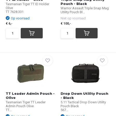
Pouch - Black
Tasmanian Tiger TT ID Holder
Olive
Warrior Assault Triple Snap Mag
TT 7628.331
Utility Pouch Bl...
Op voorraad
Niet op voorraad
€ 6,-
€ 100,-
TT Leader Admin Pouch -
Drop Down Utility Pouch
Olive
- Black
Tasmanian Tiger TT Leader
5.11 Tactical Drop Down Utility
Admin Pouch Olive
Pouch Black
TT...
567...