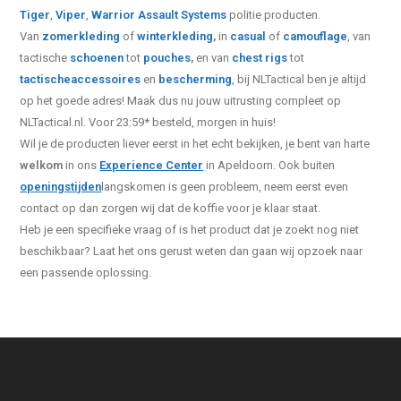
Tiger
,
Viper
,
Warrior Assault Systems
politie producten.
Van
zomerkleding
of
winterkleding
,
in
casual
of
camouflage
, van
tactische
schoenen
tot
pouches
,
en van
chest rigs
tot
tactische
accessoires
en
bescherming
, bij NLTactical ben je altijd
op het goede adres! Maak dus nu jouw uitrusting compleet op
NLTactical.nl. Voor 23:59* besteld, morgen in huis!
Wil je de producten liever eerst in het echt bekijken, je bent van harte
welkom
in ons
Experience Center
in Apeldoorn. Ook buiten
openingstijden
langskomen is geen probleem, neem eerst even
contact op dan zorgen wij dat de koffie voor je klaar staat.
Heb je een specifieke vraag of is het product dat je zoekt nog niet
beschikbaar? Laat het ons gerust weten dan gaan wij opzoek naar
een passende oplossing.