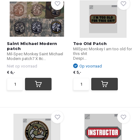
Saint Michael Modern
Too Old Patch
patch
MilSpec Monkey I am too old for
this shit
Mil-Spec Monkey Saint Michael
Despi...
Modern patch7 X 8c...
Niet op voorraad
Op voorraad
€ 6,-
€ 5,-