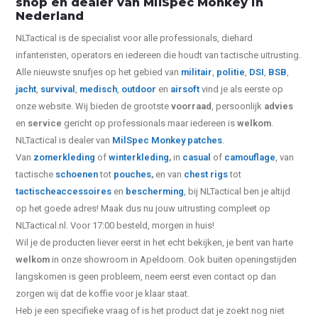
shop en dealer van MilSpec Monkey in
Nederland
NLTactical is de specialist voor alle
professionals,
diehard
infanteristen, operators en iedereen die houdt van tactische uitrusting.
Alle nieuwste snufjes op het gebied van
militair
,
politie
,
DSI
,
BSB
,
jacht
,
survival
,
medisch
,
outdoor
en
airsoft
vind je als eerste op
onze website.
Wij bieden de grootste
voorraad
, persoonlijk
advies
en
service
gericht op professionals maar iedereen is
welkom
.
NLTactical is dealer van
MilSpec Monkey patches
.
Van
zomerkleding
of
winterkleding
,
in
casual
of
camouflage
, van
tactische
schoenen
tot
pouches
,
en van
chest rigs
tot
tactische
accessoires
en
bescherming
, bij NLTactical ben je altijd
op het goede adres! Maak dus nu jouw uitrusting compleet op
NLTactical.nl. Voor 17:00 besteld, morgen in huis!
Wil je de producten liever eerst in het echt bekijken, je bent van harte
welkom
in onze showroom in Apeldoorn. Ook buiten openingstijden
langskomen is geen probleem, neem eerst even contact op dan
zorgen wij dat de koffie voor je klaar staat.
Heb je een specifieke vraag of is het product dat je zoekt nog niet