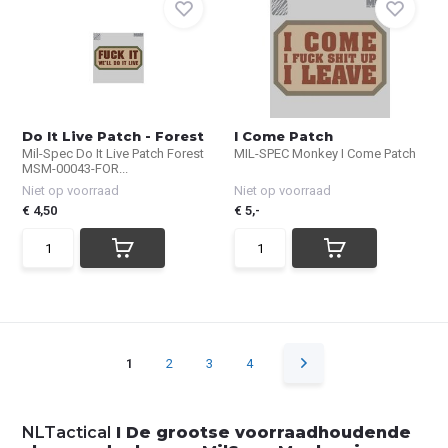
Do It Live Patch - Forest
I Come Patch
Mil-Spec Do It Live Patch Forest
MIL-SPEC Monkey I Come Patch
MSM-00043-FOR...
Niet op voorraad
Niet op voorraad
€ 4,50
€ 5,-
1
2
3
4
NLTactical
I De grootse voorraadhoudende