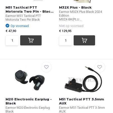
M51 Tactical PTT
M32X Plus - Black
Motorola Two Pin - Blac...
Earmor M32X Plus Black 2024
Edition
Earmor M51 Tactical PTT
M32X-BK(PLU...
Motorola Two Pin Black
Op voorraad
Niet op voorraad
€ 47,90
€ 129,95
M20 Electronic Earplug -
M51 Tactical PTT 3.5mm
Black
AUX
Earmor M20 Electronic Earplug
Earmor M51 Tactical PTT 3.5mm
Black
AUX