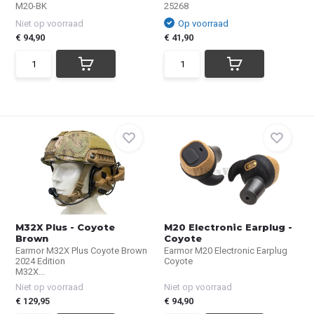
M20-BK
25268
Niet op voorraad
Op voorraad
€ 94,90
€ 41,90
M32X Plus - Coyote
M20 Electronic Earplug -
Brown
Coyote
Earmor M32X Plus Coyote Brown
Earmor M20 Electronic Earplug
2024 Edition
Coyote
M32X...
Niet op voorraad
Niet op voorraad
€ 129,95
€ 94,90