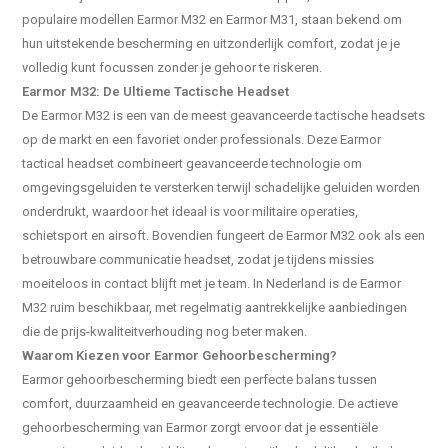
populaire modellen Earmor M32 en Earmor M31, staan bekend om
hun uitstekende bescherming en uitzonderlijk comfort, zodat je je
volledig kunt focussen zonder je gehoor te riskeren.
Earmor M32: De Ultieme Tactische Headset
De Earmor M32 is een van de meest geavanceerde tactische headsets
op de markt en een favoriet onder professionals. Deze Earmor
tactical headset combineert geavanceerde technologie om
omgevingsgeluiden te versterken terwijl schadelijke geluiden worden
onderdrukt, waardoor het ideaal is voor militaire operaties,
schietsport en airsoft. Bovendien fungeert de Earmor M32 ook als een
betrouwbare communicatie headset, zodat je tijdens missies
moeiteloos in contact blijft met je team. In Nederland is de Earmor
M32 ruim beschikbaar, met regelmatig aantrekkelijke aanbiedingen
die de prijs-kwaliteitverhouding nog beter maken.
Waarom Kiezen voor Earmor Gehoorbescherming?
Earmor gehoorbescherming biedt een perfecte balans tussen
comfort, duurzaamheid en geavanceerde technologie. De actieve
gehoorbescherming van Earmor zorgt ervoor dat je essentiële