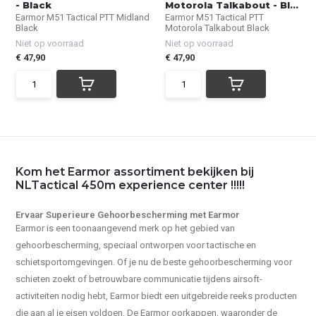
- Black
Motorola Talkabout - Bl...
Earmor M51 Tactical PTT Midland
Earmor M51 Tactical PTT
Black
Motorola Talkabout Black
Niet op voorraad
Niet op voorraad
€ 47,90
€ 47,90
Kom het Earmor assortiment bekijken bij
NLTactical 450m experience center !!!!!
Ervaar Superieure Gehoorbescherming met Earmor
Earmor is een toonaangevend merk op het gebied van
gehoorbescherming, speciaal ontworpen voor tactische en
schietsportomgevingen. Of je nu de beste gehoorbescherming voor
schieten zoekt of betrouwbare communicatie tijdens airsoft-
activiteiten nodig hebt, Earmor biedt een uitgebreide reeks producten
die aan al je eisen voldoen. De Earmor oorkappen, waaronder de