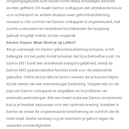
omgevingsgeluiden kunt blijven horen terwijl schadelijke decibels
worden gefilterd. Dit maakt Earmor oorkappen een uitstekende keuze
voor schietsport en andere situaties waar gehoorbescherming
cruciaal is. Het comfort van Earmor oorkappen is ongeëvenaard, met
zachte oorkussens en verstelbare hoofdbanden die langdurig
gebruik mogelijk maken zonder ongemak.
Earmor Kopen: Waar Moet je op Letten?
Als je overweegt om Earmor gehoorbescherming te kopen, is het
belangrijk om het juiste model te kiezen dat bij je behoeften past. De
Earmor M31 biedt een uitstekende instapmogelijkheid, terwijl de
Earmor M32 geavanceerdere functies biedt voor de veeleisende
gebruiker. Online vind je talloze Earmor reviews die je kunnen helpen
bij het nemen van een weloverwogen beslissing. Vergeet niet om de
prijs van Earmor oorkappen te vergelijken en te profiteren van
eventuele aanbiedingen. Met een breed scala aan Earmor accessoires
kun je je headset aanpassen voor een optimale ervaring. Investeer in
Earmor en ervaar de ongeëvenaarde bescherming en comfort die dit
merk biedt. Bestel vandaag nog en bescherm je gehoor tegen de
zwaarste omstandigheden.