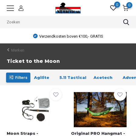
0
0
Verzendkosten boven €100,- GRATIS
Merken
Ticket to the Moon
Agilite
5.11 Tactical
Acetech
Adven
Filters
Moon Straps -
Original PRO Hangmat -