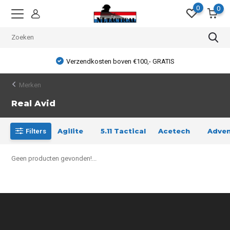
0
0
Verzendkosten boven €100,- GRATIS
Merken
Real Avid
Agilite
5.11 Tactical
Acetech
Adven
Filters
Geen producten gevonden!...