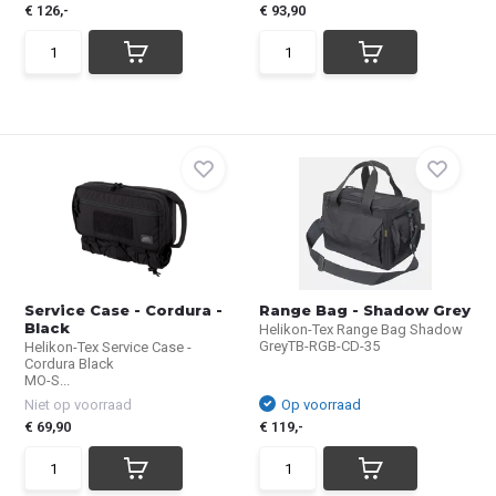
€ 126,-
€ 93,90
Service Case - Cordura -
Range Bag - Shadow Grey
Black
Helikon-Tex Range Bag Shadow
GreyTB-RGB-CD-35
Helikon-Tex Service Case -
Cordura Black
MO-S...
Niet op voorraad
Op voorraad
€ 69,90
€ 119,-