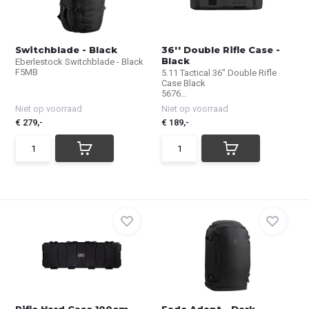
Switchblade - Black
36'' Double Rifle Case -
Black
Eberlestock Switchblade - Black
F5MB
5.11 Tactical 36'' Double Rifle
Case Black
5676...
Niet op voorraad
Niet op voorraad
€ 279,-
€ 189,-