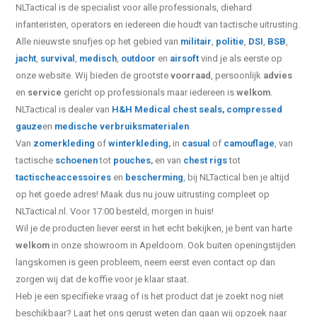
NLTactical is de specialist voor alle
professionals,
diehard
infanteristen, operators en iedereen die houdt van tactische uitrusting.
Alle nieuwste snufjes op het gebied van
militair
,
politie
,
DSI
,
BSB
,
jacht
,
survival
,
medisch
,
outdoor
en
airsoft
vind je als eerste op
onze website.
Wij bieden de grootste
voorraad
, persoonlijk
advies
en
service
gericht op professionals maar iedereen is
welkom
.
NLTactical is dealer van
H&H Medical
chest seals,
compressed
gauze
en
medische verbruiksmaterialen
.
Van
zomerkleding
of
winterkleding
,
in
casual
of
camouflage
, van
tactische
schoenen
tot
pouches
,
en van
chest rigs
tot
tactische
accessoires
en
bescherming
, bij NLTactical ben je altijd
op het goede adres! Maak dus nu jouw uitrusting compleet op
NLTactical.nl. Voor 17:00 besteld, morgen in huis!
Wil je de producten liever eerst in het echt bekijken, je bent van harte
welkom
in onze showroom in Apeldoorn. Ook buiten openingstijden
langskomen is geen probleem, neem eerst even contact op dan
zorgen wij dat de koffie voor je klaar staat.
Heb je een specifieke vraag of is het product dat je zoekt nog niet
beschikbaar? Laat het ons gerust weten dan gaan wij opzoek naar