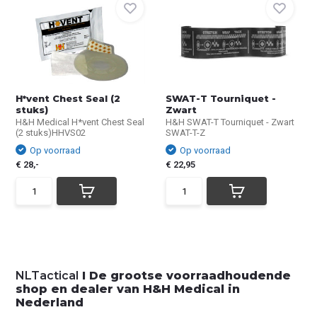
H*vent Chest Seal (2
SWAT-T Tourniquet -
stuks)
Zwart
H&H Medical H*vent Chest Seal
H&H SWAT-T Tourniquet - Zwart
(2 stuks)HHVS02
SWAT-T-Z
Op voorraad
Op voorraad
€ 28,-
€ 22,95
NLTactical
I De grootse voorraadhoudende
shop en dealer van H&H Medical in
Nederland