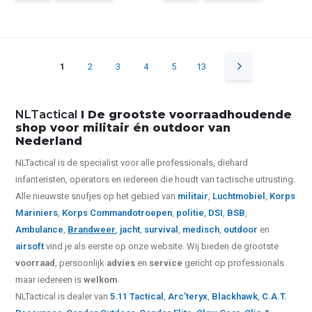
1
2
3
4
5
13
NLTactical
I De grootste voorraadhoudende
shop voor militair én outdoor van
Nederland
NLTactical is de specialist voor alle
professionals,
diehard
infanteristen, operators en iedereen die houdt van tactische uitrusting.
Alle nieuwste snufjes op het gebied van
militair
,
Luchtmobiel
,
Korps
Mariniers
,
Korps Commandotroepen
,
politie
,
DSI
,
BSB
,
Ambulance
,
Brandweer
,
jacht
,
survival
,
medisch
,
outdoor
en
airsoft
vind je als eerste op onze website.
Wij bieden de grootste
voorraad
, persoonlijk
advies
en
service
gericht op professionals
maar iedereen is
welkom
.
NLTactical is dealer van
5.11 Tactical
,
Arc’teryx
,
Blackhawk
,
C.A.T.