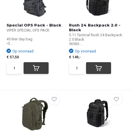
Special OPS Pack - Black
Rush 24 Backpack 2.0 -
Black
VIPER SPECIAL OPS PACK
5.11 Tactical Rush 24 Backpack
45 liter day bag
2.0 Black
•3...
56563....
Op voorraad
Op voorraad
€ 57,50
€ 149,-