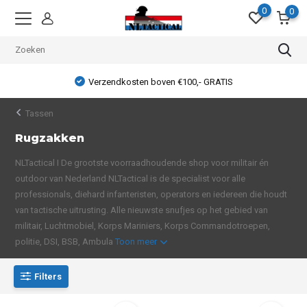
0
0
Verzendkosten boven €100,- GRATIS
Tassen
Rugzakken
NLTactical I De grootste voorraadhoudende shop voor militair én
outdoor van Nederland NLTactical is de specialist voor alle
professionals, diehard infanteristen, operators en iedereen die houdt
van tactische uitrusting. Alle nieuwste snufjes op het gebied van
militair, Luchtmobiel, Korps Mariniers, Korps Commandotroepen,
politie, DSI, BSB, Ambula
Toon meer
Filters