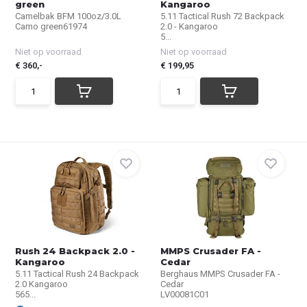
green
Kangaroo
Camelbak BFM 100oz/3.0L
5.11 Tactical Rush 72 Backpack
Camo green61974
2.0 - Kangaroo
5...
Niet op voorraad
Niet op voorraad
€ 360,-
€ 199,95
Rush 24 Backpack 2.0 -
MMPS Crusader FA -
Kangaroo
Cedar
5.11 Tactical Rush 24 Backpack
Berghaus MMPS Crusader FA -
2.0 Kangaroo
Cedar
565...
LV00081C01