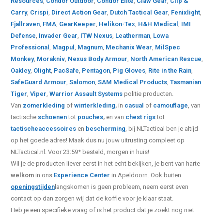
Resources
,
Condor Outdoor
,
Condor Elite
,
Claw Gear
,
Clip &
Carry
,
Crispi
,
Direct Action Gear
,
Dutch Tactical Gear
,
Fenixlight
,
Fjallraven
,
FMA
,
GearKeeper
,
Helikon-Tex
,
H&H Medical
,
IMI
Defense
,
Invader Gear
,
ITW Nexus
,
Leatherman
,
Lowa
Professional
,
Magpul
,
Magnum
,
Mechanix Wear
,
MilSpec
Monkey
,
Morakniv
,
Nexus Body Armour
,
North American Rescue
,
Oakley
,
Olight
,
PacSafe
,
Pentagon
,
Pig Gloves
,
Rite in the Rain
,
SafeGuard Armour
,
Salomon
,
SAM Medical Products
,
Tasmanian
Tiger
,
Viper
,
Warrior Assault Systems
politie producten.
Van
zomerkleding
of
winterkleding
,
in
casual
of
camouflage
, van
tactische
schoenen
tot
pouches
,
en van
chest rigs
tot
tactische
accessoires
en
bescherming
, bij NLTactical ben je altijd
op het goede adres! Maak dus nu jouw uitrusting compleet op
NLTactical.nl. Voor 23:59* besteld, morgen in huis!
Wil je de producten liever eerst in het echt bekijken, je bent van harte
welkom
in ons
Experience Center
in Apeldoorn. Ook buiten
openingstijden
langskomen is geen probleem, neem eerst even
contact op dan zorgen wij dat de koffie voor je klaar staat.
Heb je een specifieke vraag of is het product dat je zoekt nog niet