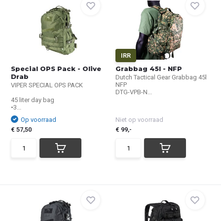
IRR
Special OPS Pack - Olive
Grabbag 45l - NFP
Drab
Dutch Tactical Gear Grabbag 45l
NFP
VIPER SPECIAL OPS PACK
DTG-VPB-N...
45 liter day bag
•3...
Op voorraad
Niet op voorraad
€ 57,50
€ 99,-