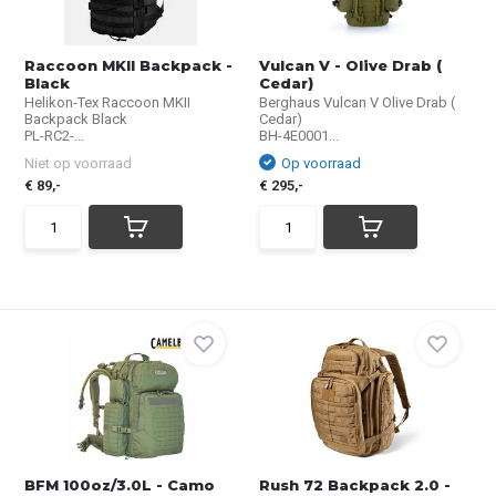
Raccoon MKII Backpack -
Vulcan V - Olive Drab (
Black
Cedar)
Helikon-Tex Raccoon MKII
Berghaus Vulcan V Olive Drab (
Backpack Black
Cedar)
PL-RC2-...
BH-4E0001...
Niet op voorraad
Op voorraad
€ 89,-
€ 295,-
BFM 100oz/3.0L - Camo
Rush 72 Backpack 2.0 -