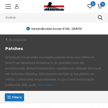
0
0
Verzendkosten boven €100,- GRATIS
Accessoires
Patches
NLTactical I De grootste voorraadhoudende shop voor militair én
airsoft van Nederland NLTactical is de specialist voor alle
professionals, diehard infanteristen, operators en iedereen die houdt
van tactische uitrusting. Alle nieuwste snufjes op het gebied van
militair, Luchtmobiel, Korps Mariniers, Korps Commandotroepen,
politie, DSI, BSB, jacht,
Toon meer
Filters