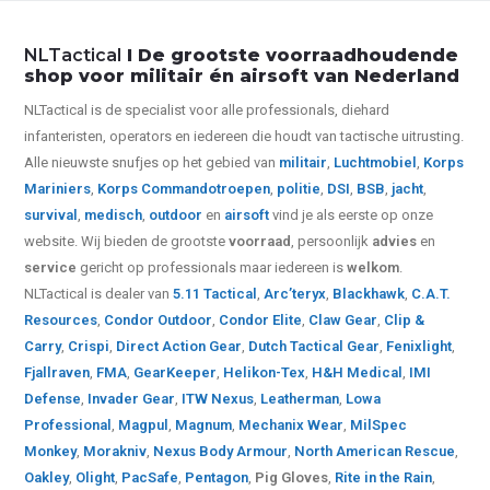
NLTactical
I De grootste voorraadhoudende
shop voor militair én airsoft van Nederland
NLTactical is de specialist voor alle
professionals,
diehard
infanteristen, operators en iedereen die houdt van tactische uitrusting.
Alle nieuwste snufjes op het gebied van
militair
,
Luchtmobiel
,
Korps
Mariniers
,
Korps Commandotroepen
,
politie
,
DSI
,
BSB
,
jacht
,
survival
,
medisch
,
outdoor
en
airsoft
vind je als eerste op onze
website.
Wij bieden de grootste
voorraad
, persoonlijk
advies
en
service
gericht op professionals maar iedereen is
welkom
.
NLTactical is dealer van
5.11 Tactical
,
Arc’teryx
,
Blackhawk
,
C.A.T.
Resources
,
Condor Outdoor
,
Condor Elite
,
Claw Gear
,
Clip &
Carry
,
Crispi
,
Direct Action Gear
,
Dutch Tactical Gear
,
Fenixlight
,
Fjallraven
,
FMA
,
GearKeeper
,
Helikon-Tex
,
H&H Medical
,
IMI
Defense
,
Invader Gear
,
ITW Nexus
,
Leatherman
,
Lowa
Professional
,
Magpul
,
Magnum
,
Mechanix Wear
,
MilSpec
Monkey
,
Morakniv
,
Nexus Body Armour
,
North American Rescue
,
Oakley
,
Olight
,
PacSafe
,
Pentagon
,
Pig Gloves
,
Rite in the Rain
,