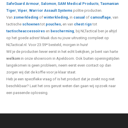
SafeGuard Armour
,
Salomon
,
SAM Medical Products
,
Tasmanian
Tiger
,
Viper
,
Warrior Assault Systems
politie producten.
Van
zomerkleding
of
winterkleding
,
in
casual
of
camouflage
, van
tactische
schoenen
tot
pouches
,
en van
chest rigs
tot
tactische
accessoires
en
bescherming
, bij NLTactical ben je altijd
op het goede adres! Maak dus nu jouw uitrusting compleet op
NLTactical.nl. Voor 23:59* besteld, morgen in huis!
Wil je de producten liever eerst in het echt bekijken, je bent van harte
welkom
in onze showroom in Apeldoorn. Ook buiten openingstijden
langskomen is geen probleem, neem eerst even contact op dan
zorgen wij dat de koffie voor je klaar staat.
Heb je een specifieke vraag of is het product dat je zoekt nog niet
beschikbaar? Laat het ons gerust weten dan gaan wij opzoek naar
een passende oplossing.