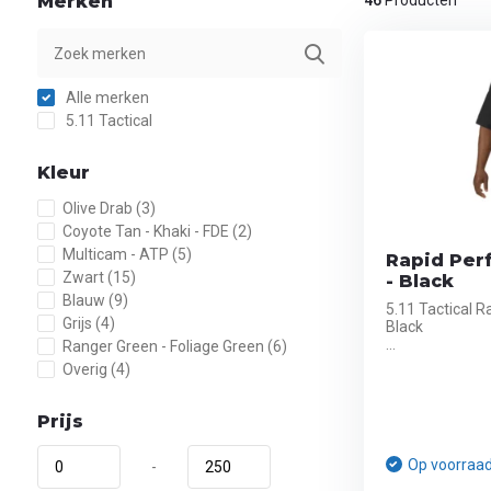
Merken
46
Producten
Alle merken
5.11 Tactical
Kleur
Olive Drab
(3)
Coyote Tan - Khaki - FDE
(2)
Multicam - ATP
(5)
Rapid Per
Zwart
(15)
- Black
Blauw
(9)
5.11 Tactical 
Grijs
(4)
Black
...
Ranger Green - Foliage Green
(6)
Overig
(4)
Prijs
Op voorraa
-