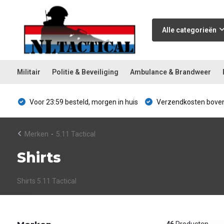
Alle categorieën
Militair
Politie & Beveiliging
Ambulance & Brandweer
Voor 23:59 besteld, morgen in huis
Verzendkosten boven
Merken
-
5.11 Tactical
Shirts
Shirts 5.11 Tactical