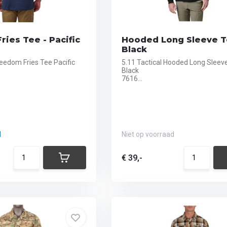
ies Tee - Pacific
Hooded Long Sleeve T
Black
reedom Fries Tee Pacific
5.11 Tactical Hooded Long Sleev
Black
7616...
d
Niet op voorraad
€ 39,-