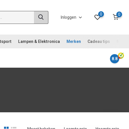
0
0
Inloggen
tsport
Lampen & Elektronica
Merken
Cadeau tips
Noodp
8.8