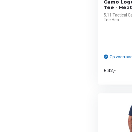
Camo Logo
Tee - Hea
5.11 Tactical C
Tee Hea...
Op voorraa
€ 32,-