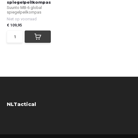
spiegelpeilkompas
Suunto MB-6 global
spiegelpeilkompas
Niet op voorraad
€ 109,95
NLTactical