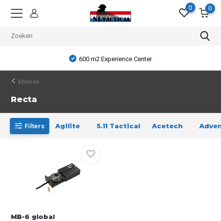
0
0
600 m2 Experience Center
Merken
Recta
Agilite
5.11 Tactical
Acetech
Adven
Filters
MB-6 global