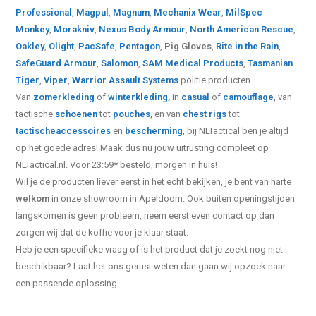
Professional
,
Magpul
,
Magnum
,
Mechanix Wear
,
MilSpec
Monkey
,
Morakniv
,
Nexus Body Armour
,
North American Rescue
,
Oakley
,
Olight
,
PacSafe
,
Pentagon
,
Pig Gloves
,
Rite in the Rain
,
SafeGuard Armour
,
Salomon
,
SAM Medical Products
,
Tasmanian
Tiger
,
Viper
,
Warrior Assault Systems
politie producten.
Van
zomerkleding
of
winterkleding
,
in
casual
of
camouflage
, van
tactische
schoenen
tot
pouches
,
en van
chest rigs
tot
tactische
accessoires
en
bescherming
, bij NLTactical ben je altijd
op het goede adres! Maak dus nu jouw uitrusting compleet op
NLTactical.nl. Voor 23:59* besteld, morgen in huis!
Wil je de producten liever eerst in het echt bekijken, je bent van harte
welkom
in onze showroom in Apeldoorn. Ook buiten openingstijden
langskomen is geen probleem, neem eerst even contact op dan
zorgen wij dat de koffie voor je klaar staat.
Heb je een specifieke vraag of is het product dat je zoekt nog niet
beschikbaar? Laat het ons gerust weten dan gaan wij opzoek naar
een passende oplossing.