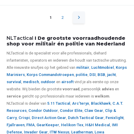
1
2
NLTactical
I De grootste voorraadhoudende
shop voor militair én politie van Nederland
NLTactical is de specialist voor alle
professionals,
diehard
infanteristen, operators en iedereen die houdt van tactische uitrusting.
Alle nieuwste snufjes op het gebied van
militair
,
Luchtmobiel
,
Korps
Mariniers
,
Korps Commandotroepen
,
politie
,
DSI
,
BSB
,
jacht
,
survival
,
medisch
,
outdoor
en
airsoft
vind je als eerste op onze
website.
Wij bieden de grootste
voorraad
, persoonlijk
advies
en
service
gericht op professionals maar iedereen is
welkom
.
NLTactical is dealer van
5.11 Tactical
,
Arc’teryx
,
Blackhawk
,
C.A.T.
Resources
,
Condor Outdoor
,
Condor Elite
,
Claw Gear
,
Clip &
Carry
,
Crispi
,
Direct Action Gear
,
Dutch Tactical Gear
,
Fenixlight
,
Fjallraven
,
FMA
,
GearKeeper
,
Helikon-Tex
,
H&H Medical
,
IMI
Defense
,
Invader Gear
,
ITW Nexus
,
Leatherman
,
Lowa