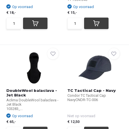
Op voorraad
Op voorraad
€ 18,-
€ 15,-
DoubleWool balaclava -
TC Tactical Cap - Navy
Jet Black
Condor TC Tactical Cap
NavyCNDR-TC-006
Aclima DoubleWool balaclava -
Jet Black
103283_...
Op voorraad
Niet op voorraad
€ 65,-
€ 12,50