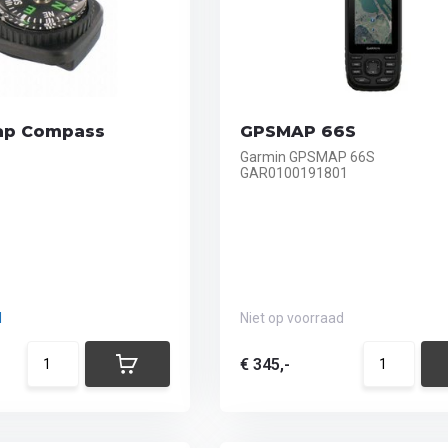
ap Compass
GPSMAP 66S
Garmin GPSMAP 66S
GAR0100191801
d
Niet op voorraad
€ 345,-