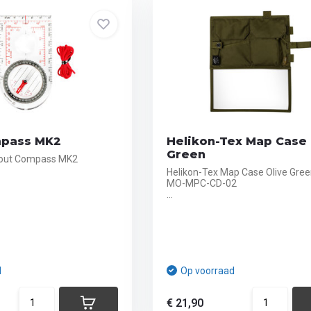
mpass MK2
Helikon-Tex Map Case 
Green
cout Compass MK2
Helikon-Tex Map Case Olive Gre
MO-MPC-CD-02
...
d
Op voorraad
€ 21,90