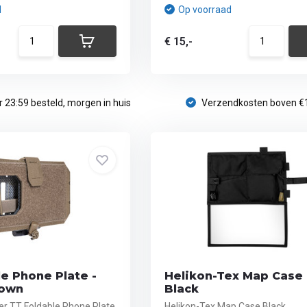
d
Op voorraad
€ 15,-
 23:59 besteld, morgen in huis
Verzendkosten boven €
e Phone Plate -
Helikon-Tex Map Case 
rown
Black
r TT Foldable Phone Plate
Helikon-Tex Map Case Black