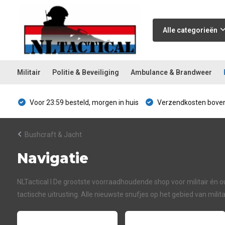
Alle categorieën
Militair
Politie & Beveiliging
Ambulance & Brandweer
Voor 23:59 besteld, morgen in huis
Verzendkosten boven
Bushcraft & Jacht
Navigatie
NLTactical I De grootste voorraadhoudende shop voor militair én ou
tactische uitrusting. Alle nieuwste snufjes op het gebied van mil