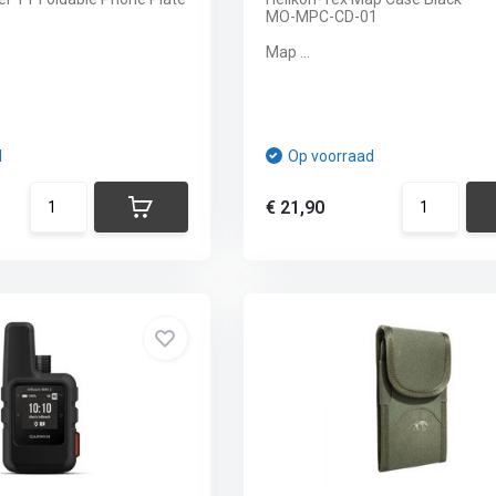
MO-MPC-CD-01
Map ...
d
Op voorraad
€ 21,90