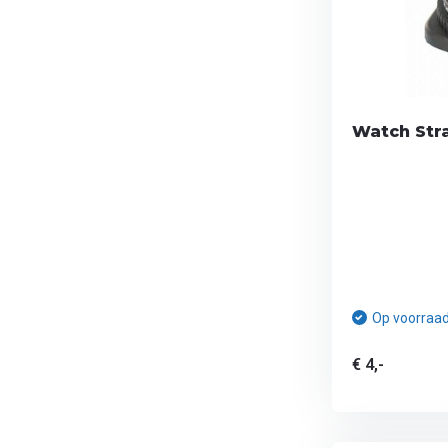
Watch Str
Op voorraa
€ 4,-