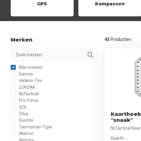
GPS
Kompassen
Merken
43
Producten
Alle merken
Garmin
Helikon-Tex
LOKSAK
NLTactical
Pro-Force
SOL
Silva
Kaarthoek
"snaak"
Suunto
Tasmanian Tiger
NLTactical Kaa
Warrior
Kaarth...
Webtex