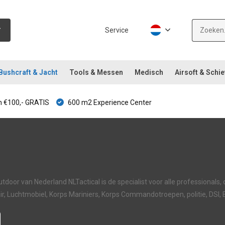
Service
Bushcraft & Jacht
Tools & Messen
Medisch
Airsoft & Schie
 €100,- GRATIS
600 m2 Experience Center
tdoor van Nederland NLTactical is de specialist voor alle professionals,
itair, Luchtmobiel, Korps Mariniers, Korps Commandotroepen, politie, DSI