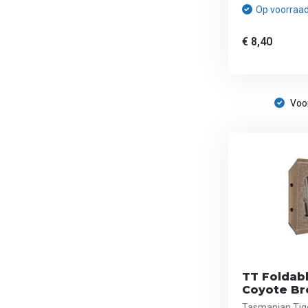
Op voorraa
€ 8,40
Voor
TT Foldabl
Coyote B
Tasmanian Tige