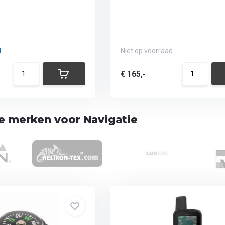
d
Niet op voorraad
€ 165,-
te merken voor Navigatie