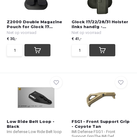
Z2000 Double Magazine
Glock 17/22/28/31 Holster
Pouch for Glock 17...
links handig -...
Niet op voorraad
Niet op voorraad
€ 30,-
€ 41,-
Low Ride Belt Loop -
FSG1 - Front Support Grip
Black
- Coyote Tan
Imi defense Low Ride Belt loop
IMI Defense FSG1 - Front
Support GripThe IMI Def...