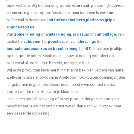
onze website.
Wij bieden de grootste
voorraad
, persoonlijk
advies
en
service
gericht op professionals maar iedereen is
welkom
.
NLTactical is dealer van
IMI Defense
holsters,
platforms,
grips
en
accessoires
Van
zomerkleding
of
winterkleding
,
in
casual
of
camouflage
, van
tactische
schoenen
tot
pouches
,
en van
chest rigs
tot
tactische
accessoires
en
bescherming
, bij NLTactical ben je altijd
op het goede adres! Maak dus nu jouw uitrusting compleet op
NLTactical.nl. Voor 17:00 besteld, morgen in huis!
Wil je de producten liever eerst in het echt bekijken, je bent van harte
welkom
in onze showroom in Apeldoorn. Ook buiten openingstijden
langskomen is geen probleem, neem eerst even contact op dan
zorgen wij dat de koffie voor je klaar staat.
Heb je een specifieke vraag of is het product dat je zoekt nog niet
beschikbaar? Laat het ons gerust weten dan gaan wij opzoek naar
een passende oplossing.