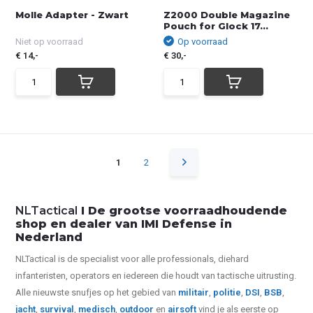
Molle Adapter - Zwart
Z2000 Double Magazine
Pouch for Glock 17...
Niet op voorraad
Op voorraad
€ 14,-
€ 30,-
1
2
NLTactical
I De grootse voorraadhoudende
shop en dealer van IMI Defense in
Nederland
NLTactical is de specialist voor alle
professionals,
diehard
infanteristen, operators en iedereen die houdt van tactische uitrusting.
Alle nieuwste snufjes op het gebied van
militair
,
politie
,
DSI
,
BSB
,
jacht
,
survival
,
medisch
,
outdoor
en
airsoft
vind je als eerste op