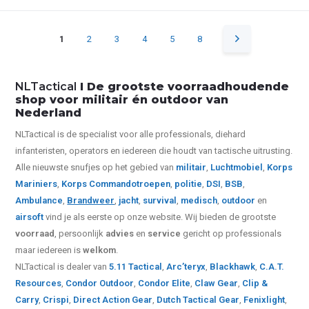
1
2
3
4
5
8
NLTactical
I De grootste voorraadhoudende
shop voor militair én outdoor van
Nederland
NLTactical is de specialist voor alle
professionals,
diehard
infanteristen, operators en iedereen die houdt van tactische uitrusting.
Alle nieuwste snufjes op het gebied van
militair
,
Luchtmobiel
,
Korps
Mariniers
,
Korps Commandotroepen
,
politie
,
DSI
,
BSB
,
Ambulance
,
Brandweer
,
jacht
,
survival
,
medisch
,
outdoor
en
airsoft
vind je als eerste op onze website.
Wij bieden de grootste
voorraad
, persoonlijk
advies
en
service
gericht op professionals
maar iedereen is
welkom
.
NLTactical is dealer van
5.11 Tactical
,
Arc’teryx
,
Blackhawk
,
C.A.T.
Resources
,
Condor Outdoor
,
Condor Elite
,
Claw Gear
,
Clip &
Carry
,
Crispi
,
Direct Action Gear
,
Dutch Tactical Gear
,
Fenixlight
,