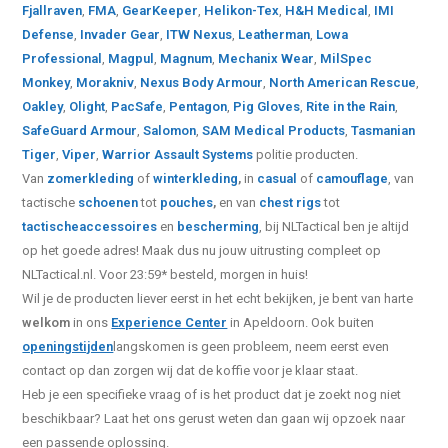
Fjallraven
,
FMA
,
GearKeeper
,
Helikon-Tex
,
H&H Medical
,
IMI
Defense
,
Invader Gear
,
ITW Nexus
,
Leatherman
,
Lowa
Professional
,
Magpul
,
Magnum
,
Mechanix Wear
,
MilSpec
Monkey
,
Morakniv
,
Nexus Body Armour
,
North American Rescue
,
Oakley
,
Olight
,
PacSafe
,
Pentagon
,
Pig Gloves
,
Rite in the Rain
,
SafeGuard Armour
,
Salomon
,
SAM Medical Products
,
Tasmanian
Tiger
,
Viper
,
Warrior Assault Systems
politie producten.
Van
zomerkleding
of
winterkleding
,
in
casual
of
camouflage
, van
tactische
schoenen
tot
pouches
,
en van
chest rigs
tot
tactische
accessoires
en
bescherming
, bij NLTactical ben je altijd
op het goede adres! Maak dus nu jouw uitrusting compleet op
NLTactical.nl. Voor 23:59* besteld, morgen in huis!
Wil je de producten liever eerst in het echt bekijken, je bent van harte
welkom
in ons
Experience Center
in Apeldoorn. Ook buiten
openingstijden
langskomen is geen probleem, neem eerst even
contact op dan zorgen wij dat de koffie voor je klaar staat.
Heb je een specifieke vraag of is het product dat je zoekt nog niet
beschikbaar? Laat het ons gerust weten dan gaan wij opzoek naar
een passende oplossing.