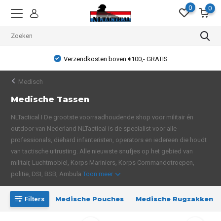
0
0
Verzendkosten boven €100,- GRATIS
Medisch
Medische Tassen
NLTactical I De grootste voorraadhoudende shop voor militair én
outdoor van Nederland NLTactical is de specialist voor alle
professionals, diehard infanteristen, operators en iedereen die houdt
van tactische uitrusting. Alle nieuwste snufjes op het gebied van
militair, Luchtmobiel, Korps Mariniers, Korps Commandotroepen,
politie, DSI, BSB, Ambula
Toon meer
Medische Pouches
Medische Rugzakken
Filters