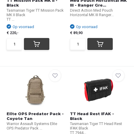
TT Mission Pack MK II -
Med Pouch Horizontal MK
Black
III - Ranger Gre...
Tasmanian Tiger TT Mission Pack
Direct Action Med Pouch
MK II Black
Horizontal MK III Ranger...
TT ...
Op voorraad
Op voorraad
€ 220,-
€ 89,90
Elite OPS Predator Pack -
TT Head Rest IFAK -
Coyote Tan
Black
Warrior Assault Systems Elite
Tasmanian Tiger TT Head Rest
OPS Predator Pack ...
IFAK Black
TT 7944...