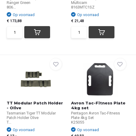
Ranger Green
Multicam
806...
8163MTC1SZ
Op voorraad
Op voorraad
€ 173,88
€ 21,48
TT Modular Patch Holder
Avron Tac-Fitness Plate
- Olive
4kg set
Tasmanian Tiger TT Modular
Pentagon Avron Tac-Fitness
Patch Holder Olive
Plate 4kg Set
T...
K25055
Op voorraad
Op voorraad
€ 13,-
€ 69,50