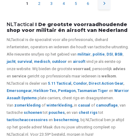
1
2
3
4
5
6
NLTactical
I De grootste voorraadhoudende
shop voor militair én airsoft van Nederland
NLTactical is de specialist voor alle
professionals,
diehard
infanteristen, operators en iedereen die houdt van tactische uitrusting.
Alle nieuwste snufjes op het gebied van
militair
,
politie
,
DSI
,
BSB
,
jacht
,
survival
,
medisch
,
outdoor
en
airsoft
vind je als eerste op
onze website.
Wij bieden de grootste
voorraad
, persoonlijk
advies
en
service
gericht op professionals maar iedereen is
welkom
.
NLTactical is dealer van
5.11 Tactical
,
Condor
,
Direct Action Gear
,
Emersongear
,
Helikon-Tex
,
Pentagon
,
Tasmanian Tiger
en
Warrior
Assault Systems
plate carriers, chest rigs en draagsystemen.
Van
zomerkleding
of
winterkleding
,
in
casual
of
camouflage
, van
tactische
schoenen
tot
pouches
,
en van
chest rigs
tot
tactische
accessoires
en
bescherming
, bij NLTactical ben je altijd
op het goede adres! Maak dus nu jouw uitrusting compleet op
NLTactical.nl. Voor 23:59* besteld, morgen in huis!