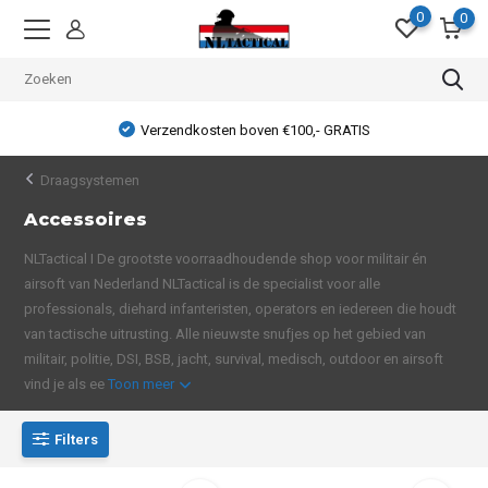
0
0
Verzendkosten boven €100,- GRATIS
Draagsystemen
Accessoires
NLTactical I De grootste voorraadhoudende shop voor militair én
airsoft van Nederland NLTactical is de specialist voor alle
professionals, diehard infanteristen, operators en iedereen die houdt
van tactische uitrusting. Alle nieuwste snufjes op het gebied van
militair, politie, DSI, BSB, jacht, survival, medisch, outdoor en airsoft
vind je als ee
Toon meer
Filters