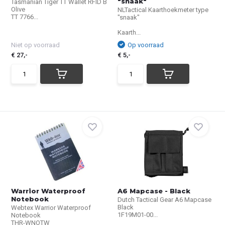
"snaak"
Tasmanian Tiger TT Wallet RFID B
Olive
NLTactical Kaarthoekmeter type
TT 7766...
"snaak"
Kaarth...
Niet op voorraad
Op voorraad
€ 27,-
€ 5,-
Warrior Waterproof
A6 Mapcase - Black
Notebook
Dutch Tactical Gear A6 Mapcase
Black
Webtex Warrior Waterproof
1F19M01-00...
Notebook
THR-WNOTW