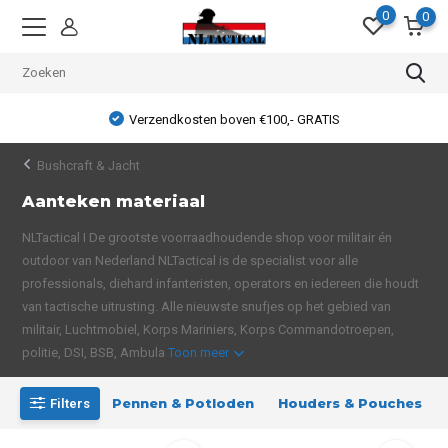
0
0
Verzendkosten boven €100,- GRATIS
Bushcraft & Jacht
Aanteken materiaal
NLTactical I De grootste voorraadhoudende shop voor militair én
outdoor van Nederland NLTactical is de specialist voor alle
professionals, diehard infanteristen, operators en iedereen die houdt
van tactische uitrusting. Alle nieuwste snufjes op het gebied van
militair, Luchtmobiel, Korps Mariniers, Korps Commandotroepen,
politie, DSI, BSB, Ambula
Toon meer
Pennen & Potloden
Houders & Pouches
Filters