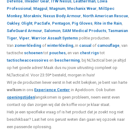
Defense
,
Invader Gear
,
ITW Nexus
,
Leatherman
,
Lowa
Professional
,
Magpul
,
Magnum
,
Mechanix Wear
,
MilSpec
Monkey
,
Morakniv
,
Nexus Body Armour
,
North American Rescue
,
Oakley
,
Olight
,
PacSafe
,
Pentagon
,
Pig Gloves
,
Rite in the Rain
,
SafeGuard Armour
,
Salomon
,
SAM Medical Products
,
Tasmanian
Tiger
,
Viper
,
Warrior Assault Systems
politie producten.
Van
zomerkleding
of
winterkleding
,
in
casual
of
camouflage
, van
tactische
schoenen
tot
pouches
,
en van
chest rigs
tot
tactische
accessoires
en
bescherming
, bij NLTactical ben je altijd
op het goede adres! Maak dus nu jouw uitrusting compleet op
NLTactical.nl. Voor 23:59* besteld, morgen in huis!
Wil je de producten liever eerst in het echt bekijken, je bent van harte
welkom
in ons
Experience Center
in Apeldoorn. Ook buiten
openingstijden
langskomen is geen probleem, neem eerst even
contact op dan zorgen wij dat de koffie voor je klaar staat.
Heb je een specifieke vraag of is het product dat je zoekt nog niet
beschikbaar? Laat het ons gerust weten dan gaan wij opzoek naar
een passende oplossing.