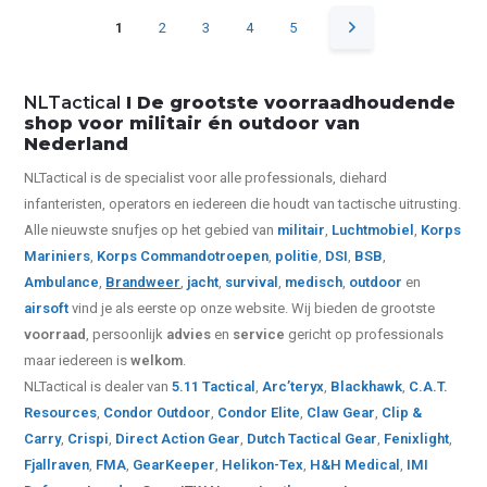
1
2
3
4
5
NLTactical
I De grootste voorraadhoudende
shop voor militair én outdoor van
Nederland
NLTactical is de specialist voor alle
professionals,
diehard
infanteristen, operators en iedereen die houdt van tactische uitrusting.
Alle nieuwste snufjes op het gebied van
militair
,
Luchtmobiel
,
Korps
Mariniers
,
Korps Commandotroepen
,
politie
,
DSI
,
BSB
,
Ambulance
,
Brandweer
,
jacht
,
survival
,
medisch
,
outdoor
en
airsoft
vind je als eerste op onze website.
Wij bieden de grootste
voorraad
, persoonlijk
advies
en
service
gericht op professionals
maar iedereen is
welkom
.
NLTactical is dealer van
5.11 Tactical
,
Arc’teryx
,
Blackhawk
,
C.A.T.
Resources
,
Condor Outdoor
,
Condor Elite
,
Claw Gear
,
Clip &
Carry
,
Crispi
,
Direct Action Gear
,
Dutch Tactical Gear
,
Fenixlight
,
Fjallraven
,
FMA
,
GearKeeper
,
Helikon-Tex
,
H&H Medical
,
IMI