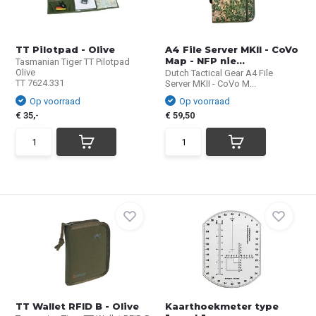
TT Pilotpad - Olive
A4 File Server MKII - CoVo
Map - NFP nie...
Tasmanian Tiger TT Pilotpad
Olive
Dutch Tactical Gear A4 File
TT 7624.331
Server MKII - CoVo M...
Op voorraad
Op voorraad
€ 35,-
€ 59,50
TT Wallet RFID B - Olive
Kaarthoekmeter type