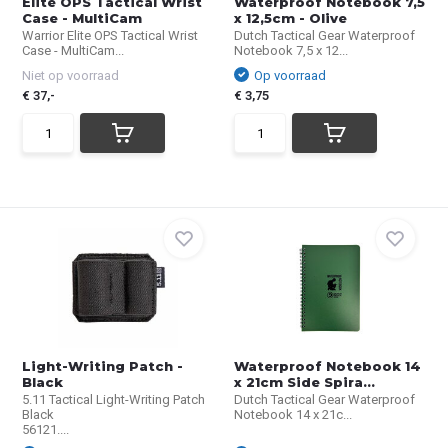
Elite OPS Tactical Wrist
Waterproof Notebook 7,5
Case - MultiCam
x 12,5cm - Olive
Warrior Elite OPS Tactical Wrist
Dutch Tactical Gear Waterproof
Case - MultiCam...
Notebook 7,5 x 12...
Niet op voorraad
Op voorraad
€ 37,-
€ 3,75
Light-Writing Patch -
Waterproof Notebook 14
Black
x 21cm Side Spira...
5.11 Tactical Light-Writing Patch
Dutch Tactical Gear Waterproof
Black
Notebook 14 x 21c...
56121....