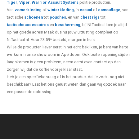
Tiger
,
Viper
,
Warrior Assault Systems
politie producten.
Van
zomerkleding
of
winterkleding
,
in
casual
of
camouflage
, van
tactische
schoenen
tot
pouches
,
en van
chest rigs
tot
tactische
accessoires
en
bescherming
, bij NLTactical ben je altijd
op het goede adres! Maak dus nu jouw uitrusting compleet op
NLTactical.nl. Voor 23:59* besteld, morgen in huis!
Wil je de producten liever eerst in het echt bekijken, je bent van harte
welkom
in onze showroom in Apeldoorn. Ook buiten openingstijden
langskomen is geen probleem, neem eerst even contact op dan
zorgen wij dat de koffie voor je klaar staat.
Heb je een specifieke vraag of is het product dat je zoekt nog niet
beschikbaar? Laat het ons gerust weten dan gaan wij opzoek naar
een passende oplossing.