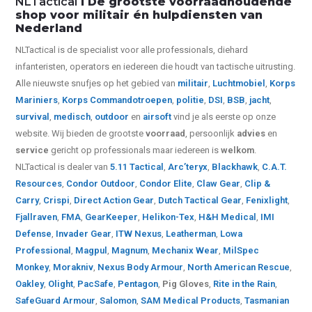
NLTactical
I De grootste voorraadhoudende
shop voor militair én hulpdiensten van
Nederland
NLTactical is de specialist voor alle
professionals,
diehard
infanteristen, operators en iedereen die houdt van tactische uitrusting.
Alle nieuwste snufjes op het gebied van
militair
,
Luchtmobiel
,
Korps
Mariniers
,
Korps Commandotroepen
,
politie
,
DSI
,
BSB
,
jacht
,
survival
,
medisch
,
outdoor
en
airsoft
vind je als eerste op onze
website.
Wij bieden de grootste
voorraad
, persoonlijk
advies
en
service
gericht op professionals maar iedereen is
welkom
.
NLTactical is dealer van
5.11 Tactical
,
Arc’teryx
,
Blackhawk
,
C.A.T.
Resources
,
Condor Outdoor
,
Condor Elite
,
Claw Gear
,
Clip &
Carry
,
Crispi
,
Direct Action Gear
,
Dutch Tactical Gear
,
Fenixlight
,
Fjallraven
,
FMA
,
GearKeeper
,
Helikon-Tex
,
H&H Medical
,
IMI
Defense
,
Invader Gear
,
ITW Nexus
,
Leatherman
,
Lowa
Professional
,
Magpul
,
Magnum
,
Mechanix Wear
,
MilSpec
Monkey
,
Morakniv
,
Nexus Body Armour
,
North American Rescue
,
Oakley
,
Olight
,
PacSafe
,
Pentagon
,
Pig Gloves
,
Rite in the Rain
,
SafeGuard Armour
,
Salomon
,
SAM Medical Products
,
Tasmanian