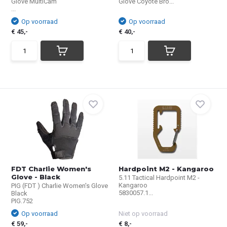
Glove MultiCam
Glove Coyote Bro...
...
Op voorraad
Op voorraad
€ 45,-
€ 40,-
FDT Charlie Women's
Hardpoint M2 - Kangaroo
Glove - Black
5.11 Tactical Hardpoint M2 -
Kangaroo
PIG (FDT ) Charlie Women's Glove
5830057.1...
Black
PIG.752
Op voorraad
Niet op voorraad
€ 59,-
€ 8,-