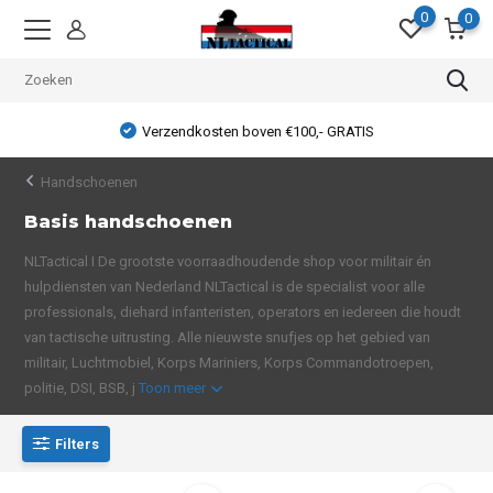
0
0
Verzendkosten boven €100,- GRATIS
Handschoenen
Basis handschoenen
NLTactical I De grootste voorraadhoudende shop voor militair én
hulpdiensten van Nederland NLTactical is de specialist voor alle
professionals, diehard infanteristen, operators en iedereen die houdt
van tactische uitrusting. Alle nieuwste snufjes op het gebied van
militair, Luchtmobiel, Korps Mariniers, Korps Commandotroepen,
politie, DSI, BSB, j
Toon meer
Filters