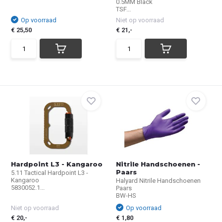
0.5MM Black
TSF...
Op voorraad
Niet op voorraad
€ 25,50
€ 21,-
Hardpoint L3 - Kangaroo
Nitrile Handschoenen -
Paars
5.11 Tactical Hardpoint L3 -
Kangaroo
Halyard Nitrile Handschoenen
5830052.1...
Paars
BW-HS
Niet op voorraad
Op voorraad
€ 20,-
€ 1,80