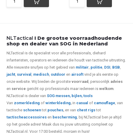
NLTactical
I De grootse voorraadhoudende
shop en dealer van SOG in Nederland
NLTactical is de specialist voor alle
professionals,
diehard
infanteristen, operators en iedereen die houdt van tactische uitrusting.
Alle nieuwste snufjes op het gebied van
militair
,
politie
,
DSI
,
BSB
,
jacht
,
survival
,
medisch
,
outdoor
en
airsoft
vind je als eerste op
onze website.
Wij bieden de grootste
voorraad
, persoonlijk
advies
en
service
gericht op professionals maar iedereen is
welkom
.
NLTactical is dealer van
SOG
messen,
bijlen,
tools
Van
zomerkleding
of
winterkleding
,
in
casual
of
camouflage
, van
tactische
schoenen
tot
pouches
,
en van
chest rigs
tot
tactische
accessoires
en
bescherming
, bij NLTactical ben je altijd
op het goede adres! Maak dus nu jouw uitrusting compleet op
NLTactical.nl. Voor 17:00 besteld, morgen in huis!