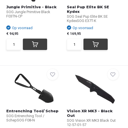
Jungle Primitive - Black
Seal Pup Elite BK SE
Kydex
SOG Jungle Primitive Black
F03TN-CP
SOG Seal Pup Elite BK SE
KydexSOG E37T-K
Op voorraad
Op voorraad
€ 94,95
€ 169,95
Entrenching Tool/ Schep
Vision XR MK3 - Black
Out
SOG Entrenching Tool /
SchepSOG F08-N
SOG Vision XR MK3 Black Out
12-57-01-57