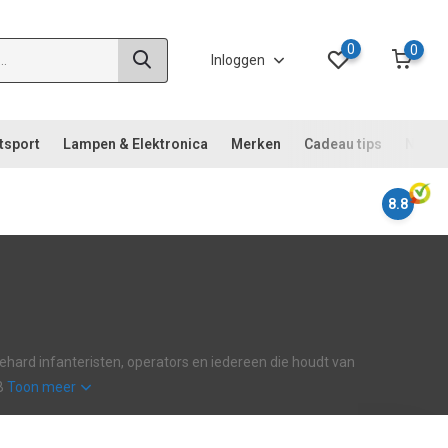
0
0
Inloggen
tsport
Lampen & Elektronica
Merken
Cadeau tips
Noodp
8.8
diehard infanteristen, operators en iedereen die houdt van
 B
Toon meer