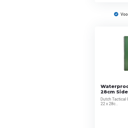
Voor
Waterproo
28cm Side 
Dutch Tactical
22 x 28c...