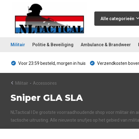
Alle categorieën
Militair
Politie & Beveiliging
Ambulance & Brandweer
Voor 23:59 besteld, morgen in huis
Verzendkosten boven
Militair
-
Accessoires
Sniper GLA SLA
NLTactical I De grootste voorraadhoudende shop voor militair én air
tactische uitrusting. Alle nieuwste snufjes op het gebied van mili