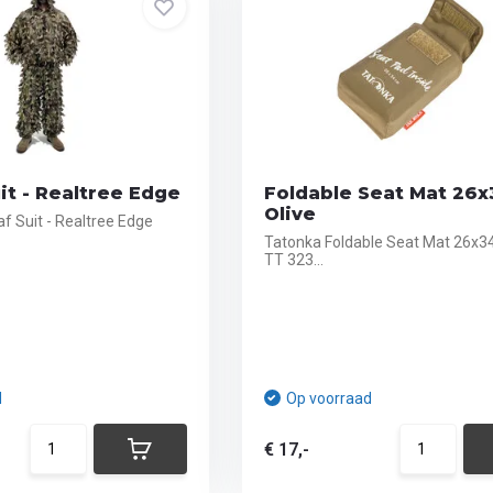
it - Realtree Edge
Foldable Seat Mat 26x
Olive
f Suit - Realtree Edge
Tatonka Foldable Seat Mat 26x3
TT 323...
d
Op voorraad
€ 17,-