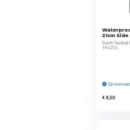
Waterproo
21cm Side 
Dutch Tactical
14 x 21c...
Op voorraa
€ 8,50