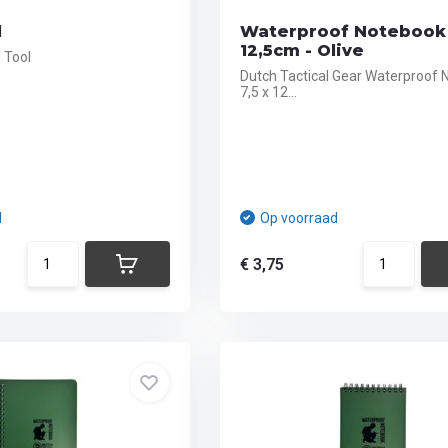
l
Waterproof Notebook 
12,5cm - Olive
l Tool
Dutch Tactical Gear Waterproof
7,5 x 12...
d
Op voorraad
€ 3,75