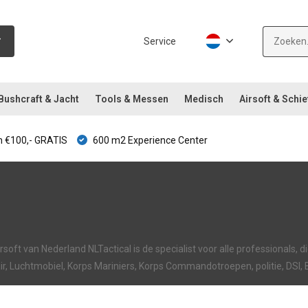
Service
Bushcraft & Jacht
Tools & Messen
Medisch
Airsoft & Schie
 €100,- GRATIS
600 m2 Experience Center
soft van Nederland NLTactical is de specialist voor alle professionals, 
tair, Luchtmobiel, Korps Mariniers, Korps Commandotroepen, politie, DSI,