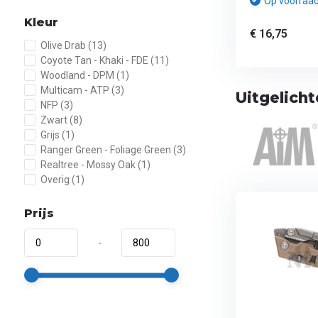
Op voorraa
Kleur
€ 16,75
Olive Drab
(13)
Coyote Tan - Khaki - FDE
(11)
Woodland - DPM
(1)
Multicam - ATP
(3)
Uitgelich
NFP
(3)
Zwart
(8)
Grijs
(1)
Ranger Green - Foliage Green
(3)
Realtree - Mossy Oak
(1)
Overig
(1)
Prijs
-