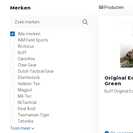
Merken
50
Producten
Alle merken
AIM Field Sports
Arcturus
Buff
Carinthia
Claw Gear
Dutch Tactical Gear
Eberlestock
Original E
Green
Helikon-Tex
Magpul
Buff Original 
Mil-Tec
NLTactical
Real Avid
Tasmanian Tiger
Tatonka
Toon meer