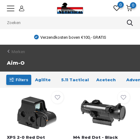
0
0
Verzendkosten boven €100,- GRATIS
Merken
Aim-O
Agilite
5.11 Tactical
Acetech
Adven
Filters
XPS 2-0 Red Dot
M4 Red Dot - Black