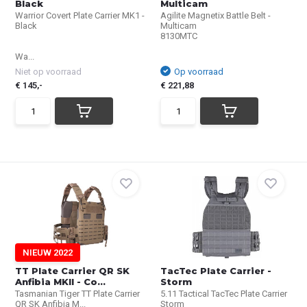
Black
Multicam
Warrior Covert Plate Carrier MK1 -
Agilite Magnetix Battle Belt -
Black
Multicam
8130MTC
Wa...
Niet op voorraad
Op voorraad
€ 145,-
€ 221,88
NIEUW 2022
TT Plate Carrier QR SK
TacTec Plate Carrier -
Anfibia MKII - Co...
Storm
Tasmanian Tiger TT Plate Carrier
5.11 Tactical TacTec Plate Carrier
QR SK Anfibia M...
Storm