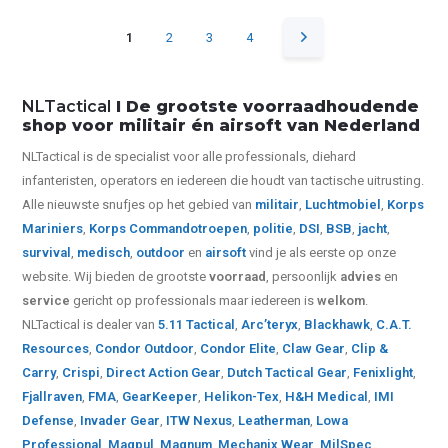
1
2
3
4
NLTactical
I De grootste voorraadhoudende
shop voor militair én airsoft van Nederland
NLTactical is de specialist voor alle
professionals,
diehard
infanteristen, operators en iedereen die houdt van tactische uitrusting.
Alle nieuwste snufjes op het gebied van
militair
,
Luchtmobiel
,
Korps
Mariniers
,
Korps Commandotroepen
,
politie
,
DSI
,
BSB
,
jacht
,
survival
,
medisch
,
outdoor
en
airsoft
vind je als eerste op onze
website.
Wij bieden de grootste
voorraad
, persoonlijk
advies
en
service
gericht op professionals maar iedereen is
welkom
.
NLTactical is dealer van
5.11 Tactical
,
Arc’teryx
,
Blackhawk
,
C.A.T.
Resources
,
Condor Outdoor
,
Condor Elite
,
Claw Gear
,
Clip &
Carry
,
Crispi
,
Direct Action Gear
,
Dutch Tactical Gear
,
Fenixlight
,
Fjallraven
,
FMA
,
GearKeeper
,
Helikon-Tex
,
H&H Medical
,
IMI
Defense
,
Invader Gear
,
ITW Nexus
,
Leatherman
,
Lowa
Professional
,
Magpul
,
Magnum
,
Mechanix Wear
,
MilSpec