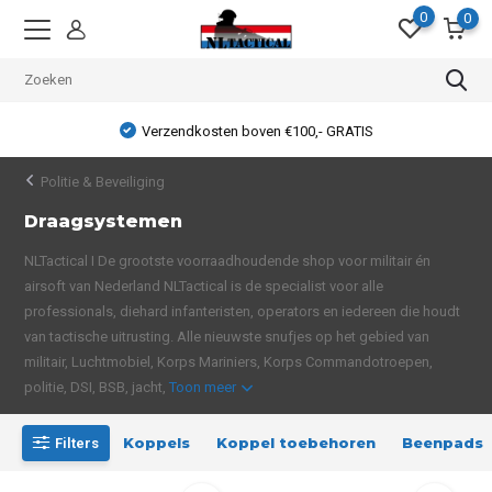
0
0
Verzendkosten boven €100,- GRATIS
Politie & Beveiliging
Draagsystemen
NLTactical I De grootste voorraadhoudende shop voor militair én
airsoft van Nederland NLTactical is de specialist voor alle
professionals, diehard infanteristen, operators en iedereen die houdt
van tactische uitrusting. Alle nieuwste snufjes op het gebied van
militair, Luchtmobiel, Korps Mariniers, Korps Commandotroepen,
politie, DSI, BSB, jacht,
Toon meer
Koppels
Koppel toebehoren
Beenpads
Filters