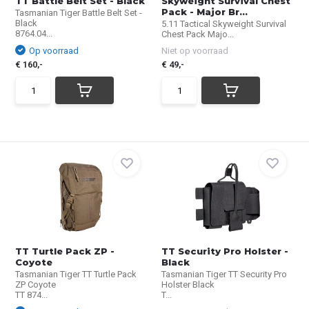
TT Battle Belt Set - Black
Skyweight Survival Chest
Pack - Major Br...
Tasmanian Tiger Battle Belt Set -
Black
5.11 Tactical Skyweight Survival
8764.04...
Chest Pack Majo...
Op voorraad
Niet op voorraad
€ 160,-
€ 49,-
TT Turtle Pack ZP -
TT Security Pro Holster -
Coyote
Black
Tasmanian Tiger TT Turtle Pack
Tasmanian Tiger TT Security Pro
ZP Coyote
Holster Black
TT 874...
T...