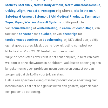
Monkey
,
Morakniv
,
Nexus Body Armour
,
North American Rescue
,
Oakley
,
Olight
,
PacSafe
,
Pentagon
,
Pig Gloves
,
Rite in the Rain
,
SafeGuard Armour
,
Salomon
,
SAM Medical Products
,
Tasmanian
Tiger
,
Viper
,
Warrior Assault Systems
politie producten.
Van
zomerkleding
of
winterkleding
,
in
casual
of
camouflage
, van
tactische
schoenen
tot
pouches
,
en van
chest rigs
tot
tactische
accessoires
en
bescherming
, bij NLTactical ben je altijd
op het goede adres! Maak dus nu jouw uitrusting compleet op
NLTactical.nl. Voor 23:59* besteld, morgen in huis!
Wil je de producten liever eerst in het echt bekijken, je bent van harte
welkom
in onze showroom in Apeldoorn. Ook buiten openingstijden
langskomen is geen probleem, neem eerst even contact op dan
zorgen wij dat de koffie voor je klaar staat.
Heb je een specifieke vraag of is het product dat je zoekt nog niet
beschikbaar? Laat het ons gerust weten dan gaan wij opzoek naar
een passende oplossing.