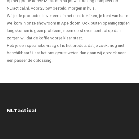
op het goede adres! Maak dus nu jouw uitrusting compleet op
NLTactical.nl. Voor 23:59* besteld, morgen in huis!
Wil je de producten liever eerst in het echt bekijken, je bent van harte
welkom
in onze showroom in Apeldoorn. Ook buiten openingstijden
langskomen is geen probleem, neem eerst even contact op dan
zorgen wij dat de koffie voor je klaar staat.
Heb je een specifieke vraag of is het product dat je zoekt nog niet
beschikbaar? Laat het ons gerust weten dan gaan wij opzoek naar
een passende oplossing.
NLTactical