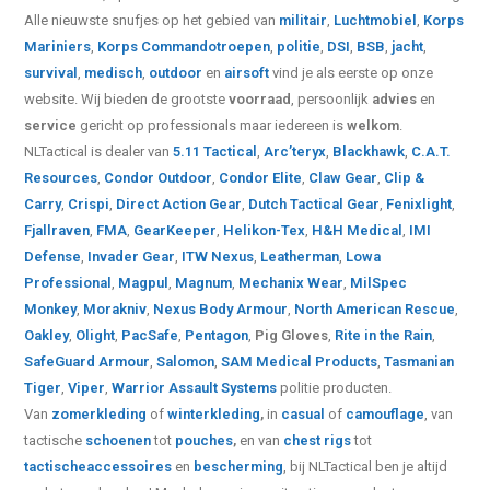
Alle nieuwste snufjes op het gebied van
militair
,
Luchtmobiel
,
Korps
Mariniers
,
Korps Commandotroepen
,
politie
,
DSI
,
BSB
,
jacht
,
survival
,
medisch
,
outdoor
en
airsoft
vind je als eerste op onze
website.
Wij bieden de grootste
voorraad
, persoonlijk
advies
en
service
gericht op professionals maar iedereen is
welkom
.
NLTactical is dealer van
5.11 Tactical
,
Arc’teryx
,
Blackhawk
,
C.A.T.
Resources
,
Condor Outdoor
,
Condor Elite
,
Claw Gear
,
Clip &
Carry
,
Crispi
,
Direct Action Gear
,
Dutch Tactical Gear
,
Fenixlight
,
Fjallraven
,
FMA
,
GearKeeper
,
Helikon-Tex
,
H&H Medical
,
IMI
Defense
,
Invader Gear
,
ITW Nexus
,
Leatherman
,
Lowa
Professional
,
Magpul
,
Magnum
,
Mechanix Wear
,
MilSpec
Monkey
,
Morakniv
,
Nexus Body Armour
,
North American Rescue
,
Oakley
,
Olight
,
PacSafe
,
Pentagon
,
Pig Gloves
,
Rite in the Rain
,
SafeGuard Armour
,
Salomon
,
SAM Medical Products
,
Tasmanian
Tiger
,
Viper
,
Warrior Assault Systems
politie producten.
Van
zomerkleding
of
winterkleding
,
in
casual
of
camouflage
, van
tactische
schoenen
tot
pouches
,
en van
chest rigs
tot
tactische
accessoires
en
bescherming
, bij NLTactical ben je altijd