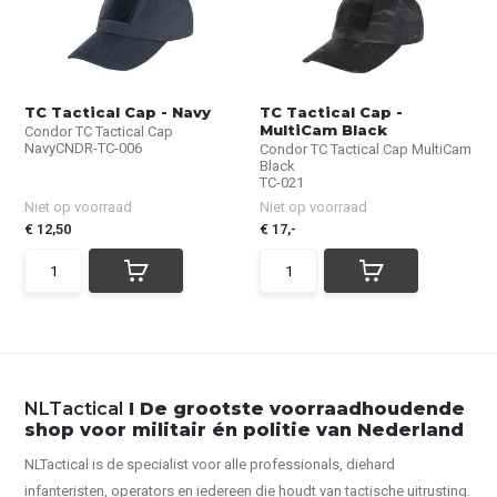
TC Tactical Cap - Navy
TC Tactical Cap -
MultiCam Black
Condor TC Tactical Cap
NavyCNDR-TC-006
Condor TC Tactical Cap MultiCam
Black
TC-021
Niet op voorraad
Niet op voorraad
€ 12,50
€ 17,-
NLTactical
I De grootste voorraadhoudende
shop voor militair én politie van Nederland
NLTactical is de specialist voor alle
professionals,
diehard
infanteristen, operators en iedereen die houdt van tactische uitrusting.