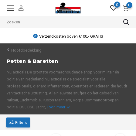
0
0
Verzendkosten boven €100,- GRATIS
Hoofdbedekking
Petten & Baretten
NLTactical I De grootste voorraadhoudende shop voor militair én
politie van Nederland NLTactical is de specialist voor alle
professionals, diehard infanteristen, operators en iedereen die houdt
van tactische uitrusting. Alle nieuwste snufjes op het gebied van
militair, Luchtmobiel, Korps Mariniers, Korps Commandotroepen,
politie, DSI, BSB, jacht,
Toon meer
Filters