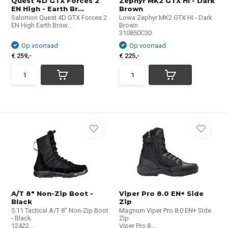
Quest 4D GTX Forces 2
Zephyr MK2 GTX HI - Dark
EN High - Earth Br...
Brown
Salomon Quest 4D GTX Forces 2
Lowa Zephyr MK2 GTX HI - Dark
EN High Earth Brow...
Brown
310850C30
Op voorraad
Op voorraad
€ 259,-
€ 225,-
A/T 8" Non-Zip Boot -
Viper Pro 8.0 EN+ Side
Black
Zip
5.11 Tactical A/T 8" Non-Zip Boot
Magnum Viper Pro 8.0 EN+ Side
- Black
Zip
12422...
Viper Pro 8....