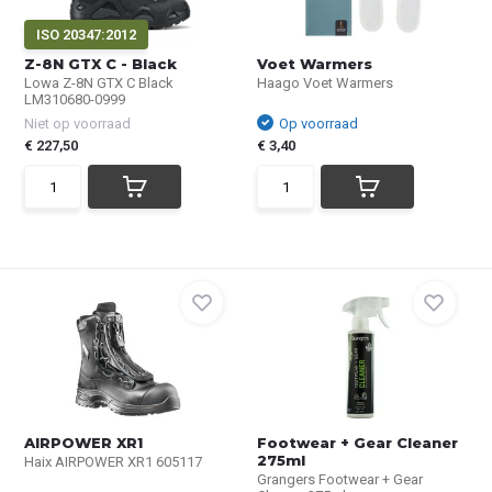
ISO 20347:2012
Z-8N GTX C - Black
Voet Warmers
Lowa Z-8N GTX C Black
Haago Voet Warmers
LM310680-0999
Niet op voorraad
Op voorraad
€ 227,50
€ 3,40
AIRPOWER XR1
Footwear + Gear Cleaner
275ml
Haix AIRPOWER XR1 605117
Grangers Footwear + Gear