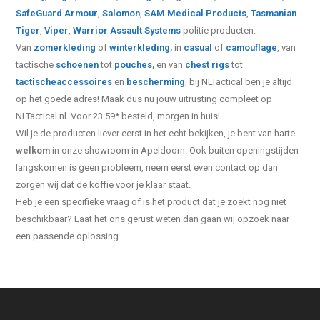
SafeGuard Armour
,
Salomon
,
SAM Medical Products
,
Tasmanian
Tiger
,
Viper
,
Warrior Assault Systems
politie producten.
Van
zomerkleding
of
winterkleding
,
in
casual
of
camouflage
, van
tactische
schoenen
tot
pouches
,
en van
chest rigs
tot
tactische
accessoires
en
bescherming
, bij NLTactical ben je altijd
op het goede adres! Maak dus nu jouw uitrusting compleet op
NLTactical.nl. Voor 23:59* besteld, morgen in huis!
Wil je de producten liever eerst in het echt bekijken, je bent van harte
welkom
in onze showroom in Apeldoorn. Ook buiten openingstijden
langskomen is geen probleem, neem eerst even contact op dan
zorgen wij dat de koffie voor je klaar staat.
Heb je een specifieke vraag of is het product dat je zoekt nog niet
beschikbaar? Laat het ons gerust weten dan gaan wij opzoek naar
een passende oplossing.