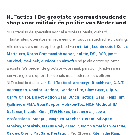
NLTactical
I De grootste voorraadhoudende
shop voor militair én politie van Nederland
NLTactical is de specialist voor alle
professionals,
diehard
infanteristen, operators en iedereen die houdt van tactische uitrusting.
Alle nieuwste snufjes op het gebied van
militair
,
Luchtmobiel
,
Korps
Mariniers
,
Korps Commandotroepen
,
politie
,
DSI
,
BSB
,
jacht
,
survival
,
medisch
,
outdoor
en
airsoft
vind je als eerste op onze
website.
Wij bieden de grootste
voorraad
, persoonlijk
advies
en
service
gericht op professionals maar iedereen is
welkom
.
NLTactical is dealer van
5.11 Tactical
,
Arc’teryx
,
Blackhawk
,
C.A.T.
Resources
,
Condor Outdoor
,
Condor Elite
,
Claw Gear
,
Clip &
Carry
,
Crispi
,
Direct Action Gear
,
Dutch Tactical Gear
,
Fenixlight
,
Fjallraven
,
FMA
,
GearKeeper
,
Helikon-Tex
,
H&H Medical
,
IMI
Defense
,
Invader Gear
,
ITW Nexus
,
Leatherman
,
Lowa
Professional
,
Magpul
,
Magnum
,
Mechanix Wear
,
MilSpec
Monkey
,
Morakniv
,
Nexus Body Armour
,
North American Rescue
,
Oakley
,
Olight
,
PacSafe
,
Pentagon
,
Pig Gloves
,
Rite in the Rain
,