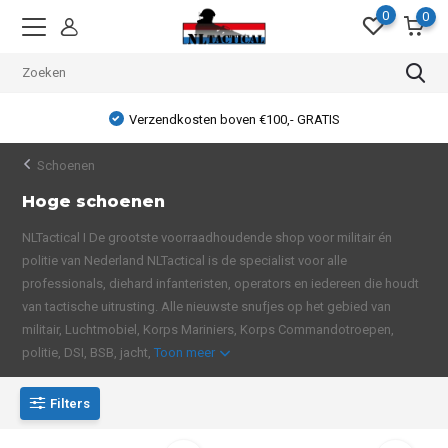
0
0
Verzendkosten boven €100,- GRATIS
Schoenen
Hoge schoenen
NLTactical I De grootste voorraadhoudende shop voor militair én
politie van Nederland NLTactical is de specialist voor alle
professionals, diehard infanteristen, operators en iedereen die houdt
van tactische uitrusting. Alle nieuwste snufjes op het gebied van
militair, Luchtmobiel, Korps Mariniers, Korps Commandotroepen,
politie, DSI, BSB, jacht,
Toon meer
Filters