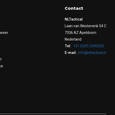
Contact
NLTactical
Laan van Westenenk 54 C
dweer
7336 AZ Apeldoorn
Nederland
Tel:
+31 (0)55 2340242
E-mail:
info@nltactical.nl
t
ca