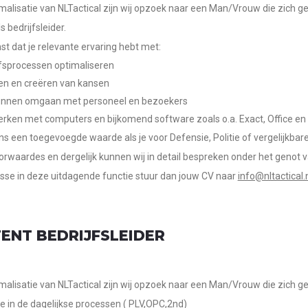
malisatie van NLTactical zijn wij opzoek naar een Man/Vrouw die zich ge
 bedrijfsleider.
st dat je relevante ervaring hebt met:
jfsprocessen optimaliseren
ien en creëren van kansen
unnen omgaan met personeel en bezoekers
erken met computers en bijkomend software zoals o.a. Exact, Office e
ons een toegevoegde waarde als je voor Defensie, Politie of vergelijkbare
orwaardes en dergelijk kunnen wij in detail bespreken onder het genot v
esse in deze uitdagende functie stuur dan jouw CV naar
info@nltactical.
TENT BEDRIJFSLEIDER
malisatie van NLTactical zijn wij opzoek naar een Man/Vrouw die zich gero
e in de dagelijkse processen ( PLV,OPC,2nd)