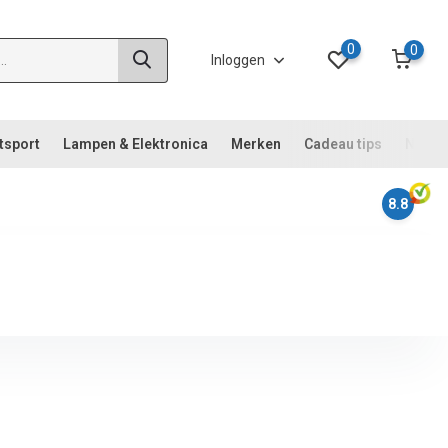
0
0
Inloggen
tsport
Lampen & Elektronica
Merken
Cadeau tips
Noodp
8.8