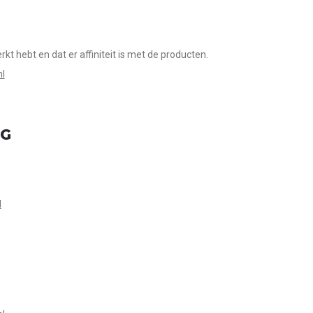
rkt hebt en dat er affiniteit is met de producten.
nl
NG
l