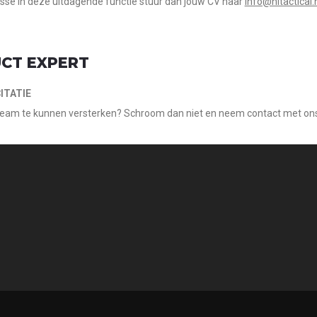
esse in deze uitdagende functie stuur dan jouw CV naar
info@nltactical.
CT EXPERT
ITATIE
 team te kunnen versterken? Schroom dan niet en neem contact met on