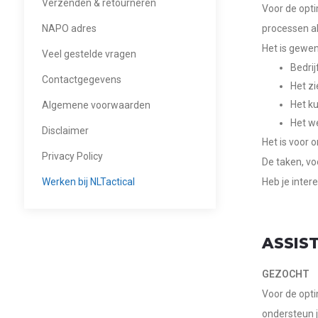
Verzenden & retourneren
Voor de opti
NAPO adres
processen als
Het is gewen
Veel gestelde vragen
Bedri
Contactgegevens
Het z
Het k
Algemene voorwaarden
Het w
Disclaimer
Het is voor 
Privacy Policy
De taken, vo
Werken bij NLTactical
Heb je inter
ASSIS
GEZOCHT
Voor de opti
ondersteun j