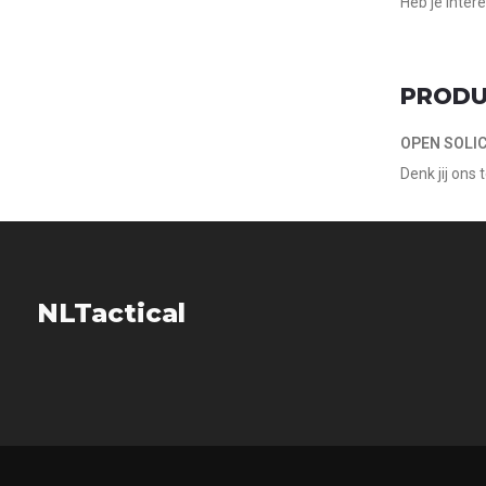
Heb je inter
PRODU
OPEN SOLIC
Denk jij ons
NLTactical