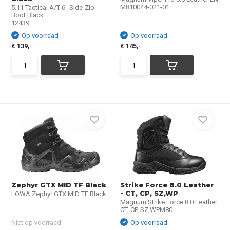
M810044-021-01
5.11 Tactical A/T 6" Side-Zip
Boot Black
12439....
Op voorraad
Op voorraad
€ 139,-
€ 145,-
Zephyr GTX MID TF Black
Strike Force 8.0 Leather
- CT, CP, SZ,WP
LOWA Zephyr GTX MID TF Black
Magnum Strike Force 8.0 Leather
CT, CP, SZ,WPM80...
Niet op voorraad
Op voorraad