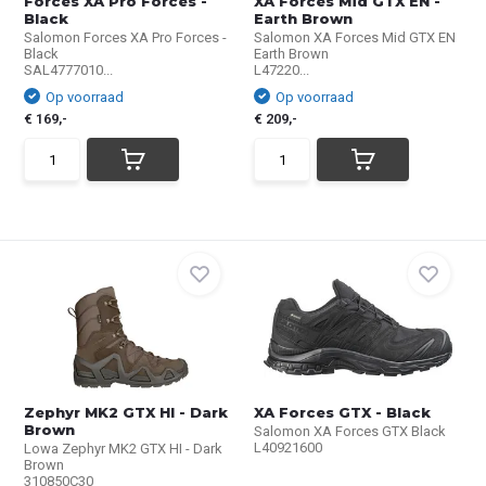
Forces XA Pro Forces -
XA Forces Mid GTX EN -
Black
Earth Brown
Salomon Forces XA Pro Forces -
Salomon XA Forces Mid GTX EN
Black
Earth Brown
SAL4777010...
L47220...
Op voorraad
Op voorraad
€ 169,-
€ 209,-
Zephyr MK2 GTX HI - Dark
XA Forces GTX - Black
Brown
Salomon XA Forces GTX Black
L40921600
Lowa Zephyr MK2 GTX HI - Dark
Brown
310850C30