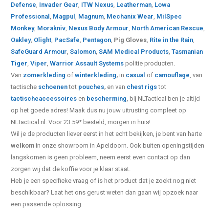
Defense
,
Invader Gear
,
ITW Nexus
,
Leatherman
,
Lowa
Professional
,
Magpul
,
Magnum
,
Mechanix Wear
,
MilSpec
Monkey
,
Morakniv
,
Nexus Body Armour
,
North American Rescue
,
Oakley
,
Olight
,
PacSafe
,
Pentagon
,
Pig Gloves
,
Rite in the Rain
,
SafeGuard Armour
,
Salomon
,
SAM Medical Products
,
Tasmanian
Tiger
,
Viper
,
Warrior Assault Systems
politie producten.
Van
zomerkleding
of
winterkleding
,
in
casual
of
camouflage
, van
tactische
schoenen
tot
pouches
,
en van
chest rigs
tot
tactische
accessoires
en
bescherming
, bij NLTactical ben je altijd
op het goede adres! Maak dus nu jouw uitrusting compleet op
NLTactical.nl. Voor 23:59* besteld, morgen in huis!
Wil je de producten liever eerst in het echt bekijken, je bent van harte
welkom
in onze showroom in Apeldoorn. Ook buiten openingstijden
langskomen is geen probleem, neem eerst even contact op dan
zorgen wij dat de koffie voor je klaar staat.
Heb je een specifieke vraag of is het product dat je zoekt nog niet
beschikbaar? Laat het ons gerust weten dan gaan wij opzoek naar
een passende oplossing.