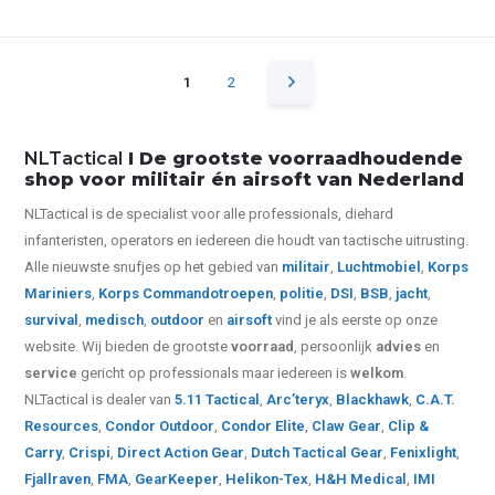
1
2
NLTactical
I De grootste voorraadhoudende
shop voor militair én airsoft van Nederland
NLTactical is de specialist voor alle
professionals,
diehard
infanteristen, operators en iedereen die houdt van tactische uitrusting.
Alle nieuwste snufjes op het gebied van
militair
,
Luchtmobiel
,
Korps
Mariniers
,
Korps Commandotroepen
,
politie
,
DSI
,
BSB
,
jacht
,
survival
,
medisch
,
outdoor
en
airsoft
vind je als eerste op onze
website.
Wij bieden de grootste
voorraad
, persoonlijk
advies
en
service
gericht op professionals maar iedereen is
welkom
.
NLTactical is dealer van
5.11 Tactical
,
Arc’teryx
,
Blackhawk
,
C.A.T.
Resources
,
Condor Outdoor
,
Condor Elite
,
Claw Gear
,
Clip &
Carry
,
Crispi
,
Direct Action Gear
,
Dutch Tactical Gear
,
Fenixlight
,
Fjallraven
,
FMA
,
GearKeeper
,
Helikon-Tex
,
H&H Medical
,
IMI