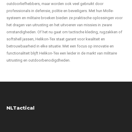
outdoorliefhebbers, maar worden ook veel gebruikt door
professionals in defensie, politie en beveiligers. Met hun Molle-
systeem en militaire broeken bieden ze praktische oplossingen voor
het dragen van uitrusting en het uitvoeren van missies in zware
omstandigheden. Of het nu gaat om tactische kleding, rugzakken of
softshell jassen, Helikon-Tex staat garant voor kwaliteit en
betrouwbaarheid in elke situatie. Met een focus op innovatie en
functionaliteit blijft Helikon-Tex een leider in de markt van militaire
uitrusting en outdoorbenodigdheden.
NLTactical