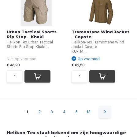
Urban Tactical Shorts
Tramontane Wind Jacket
Rip Stop - Khaki
- Coyote
Helikon Tex Urban Tactical
Helikon-Tex Tramontane Wind
Shorts Rip Stop Khaki...
Jacket Coyote
KU-TM...
Niet op voorraad
Op voorraad
€ 46,90
€ 62,50
1
2
3
4
5
13
Helikon-Tex staat bekend om zijn hoogwaardige