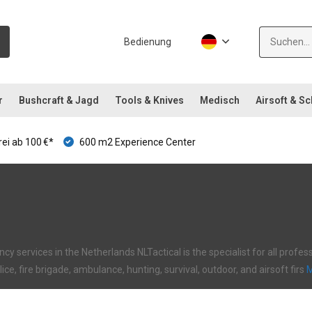
Bedienung
r
Bushcraft & Jagd
Tools & Knives
Medisch
Airsoft & S
ei ab 100 €*
600 m2 Experience Center
ncy services in the Netherlands NLTactical is the specialist for all prof
olice, fire brigade, ambulance, hunting, survival, outdoor, and airsoft firs
M