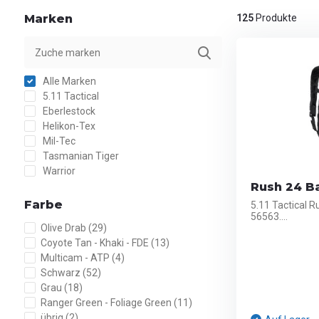
Marken
125
Produkte
Alle Marken
5.11 Tactical
Eberlestock
Helikon-Tex
Mil-Tec
Tasmanian Tiger
Warrior
Rush 24 Ba
Farbe
5.11 Tactical R
56563....
Olive Drab
(29)
Coyote Tan - Khaki - FDE
(13)
Multicam - ATP
(4)
Schwarz
(52)
Grau
(18)
Ranger Green - Foliage Green
(11)
übrig
(2)