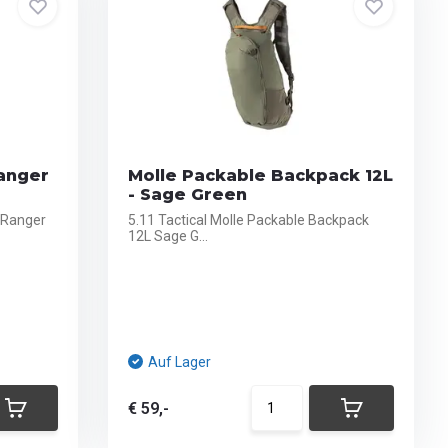
anger
Molle Packable Backpack 12L
- Sage Green
 Ranger
5.11 Tactical Molle Packable Backpack
12L Sage G...
Auf Lager
€ 59,-