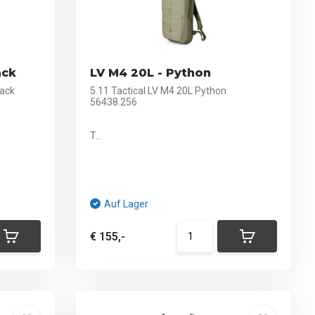
ack
LV M4 20L - Python
lack
5.11 Tactical LV M4 20L Python
56438.256
T...
Auf Lager
€ 155,-