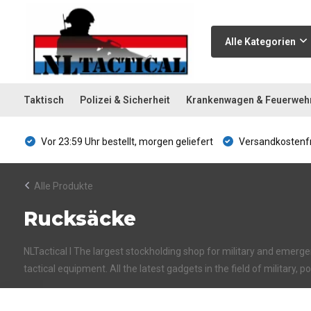
Alle Kategorien
Taktisch
Polizei & Sicherheit
Krankenwagen & Feuerweh
Vor 23:59 Uhr bestellt, morgen geliefert
Versandkostenfr
Alle Produkte
Rucksäcke
NLTactical I The largest stockholding shop for military and emerge
tactical equipment. All the latest gadgets in the field of military, p