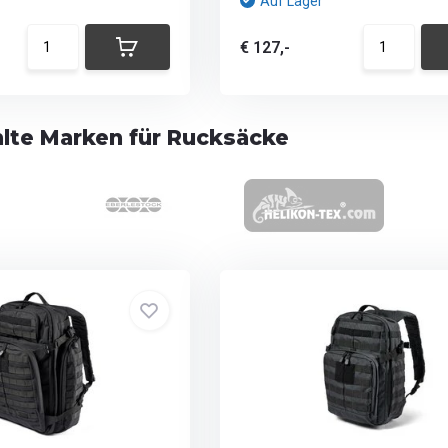
Auf Lager
€ 127,-
te Marken für Rucksäcke