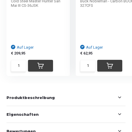
Cold Steel Master Hunter San
Buck Nobleman - Carbon BUC
Mai III CS-36JSK
327CFS
Auf Lager
Auf Lager
€ 209,95
€ 62,95
Produktbeschreibung
Eigenschaften
Bewertungen